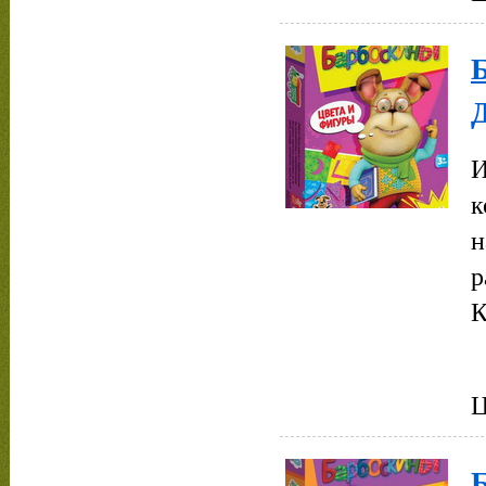
И
к
н
р
К
Ц