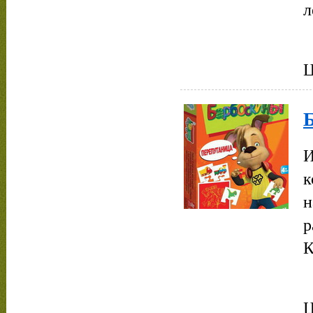
л
Ц
И
к
н
р
К
Ц