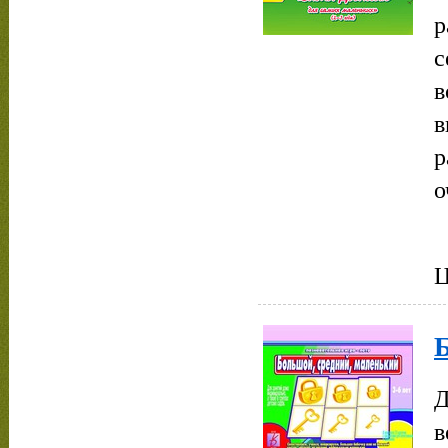
р
с
в
в
р
о
Ц
Д
в