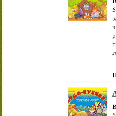
В
6
з
ч
р
п
г
Ц
А
В
6