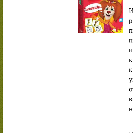
И
р
п
п
и
к
к
у
о
в
н