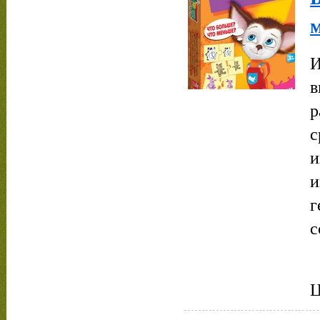
И
в
р
с
и
и
г
с
Ц