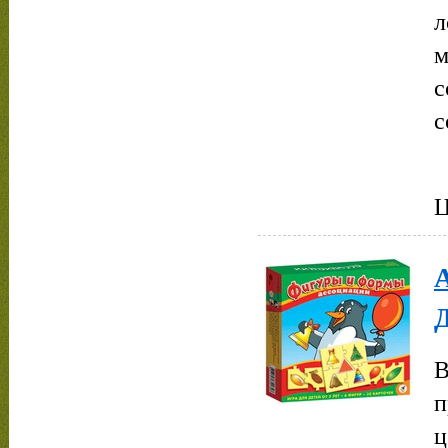
л
м
с
с
Ц
В
п
ц