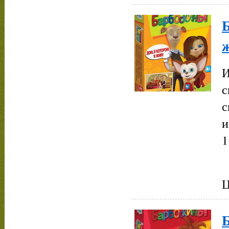
И
с
с
и
1
Ц