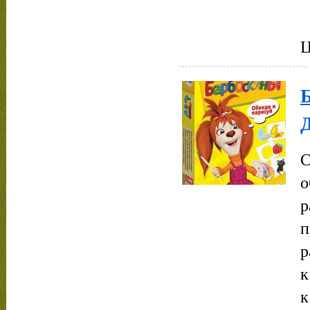
Ц
С
о
р
п
р
к
к