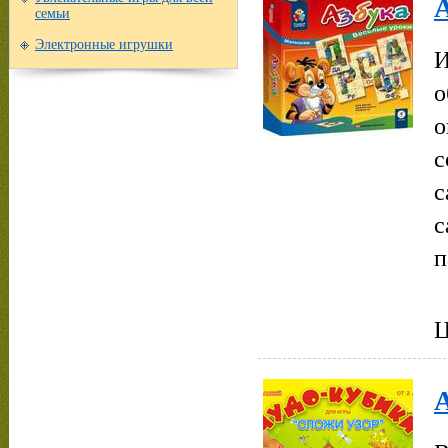
А
семьи
Электронные игрушки
И
о
о
с
с
с
п
Ц
А