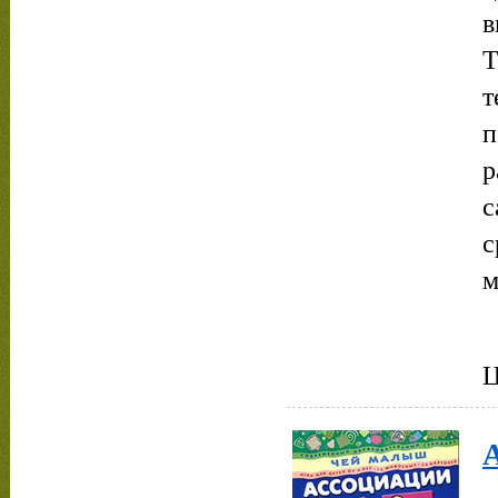
в
Т
т
п
р
с
с
м
Ц