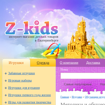
интернет-магазин детских товаров
в Екатеринбурге
Игрушки
Одежда
О компании
Доставка
Поиск
Забавные игрушки
Игровые наборы
Самые популярные
Нов
Игрушки для купания
Игрушки первого года жизни
Главная
»
Игрушки
»
Обучающие игру
Игры для развития творчества
Методики и обуча