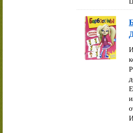
Ц
И
к
Р
д
Е
и
о
И