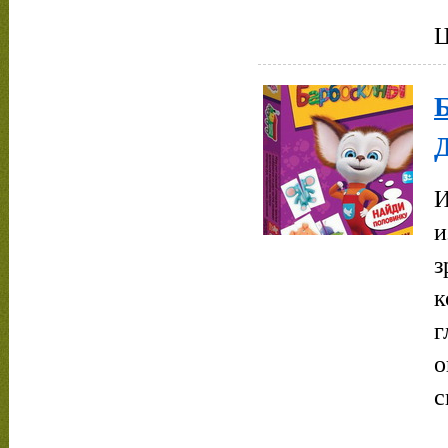
Ц
И
и
з
к
г
о
с