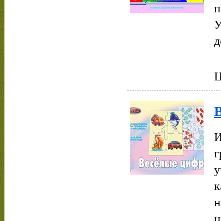
п
У
д
Ц
И
г
у
к
н
ц