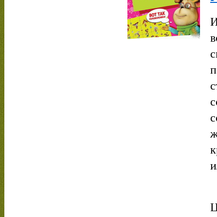
И
в
с
п
с
с
с
ж
к
и
Ц