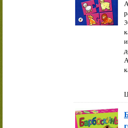
А
р
3
к
и
д
А
к
Ц