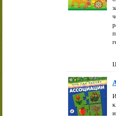
з
ч
р
п
г
Ц
А
И
к
и