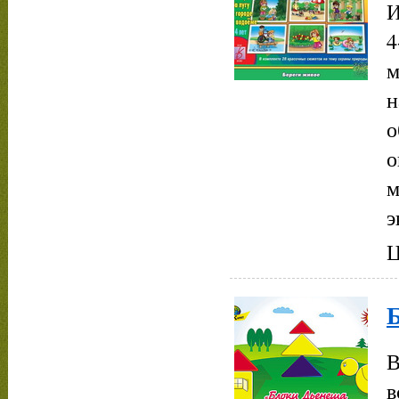
И
4
м
н
о
о
м
э
Ц
Б
В
в