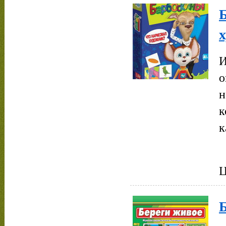
И
о
н
к
к
Ц
Б