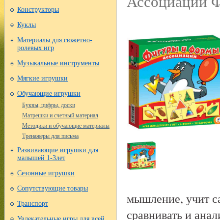
Ассоциации Ф
Конструкторы
Куклы
Материалы для сюжетно-
ролевых игр
Музыкальные инструменты
Мягкие игрушки
Обучающие игрушки
Буквы, цифры, доски
Матрешки и счетный материал
Методики и обучающие материалы
Тренажеры для письма
Развивающие игрушки для
малышей 1-3лет
Сезонные игрушки
Сопутствующие товары
мышление, учит са
Транспорт
сравнивать и ана
Увлекательные игры для всей