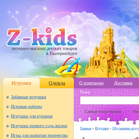
интернет-магазин детских товаров
в Екатеринбурге
Игрушки
Одежда
О компании
Доставка
Поиск
Забавные игрушки
Игровые наборы
Самые популярные
Нов
Игрушки для купания
Игрушки первого года жизни
Главная
»
Игрушки
»
Обучающие игру
Игры для развития творчества