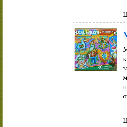
Ц
М
к
з
м
п
о
Ц