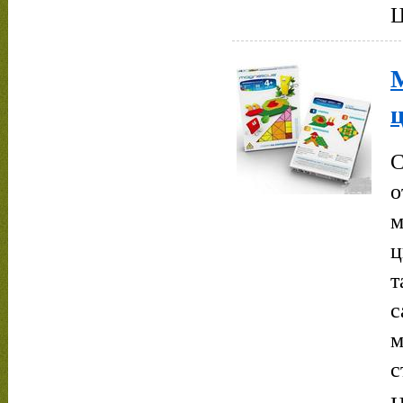
Ц
М
ц
С
о
м
ц
т
с
м
с