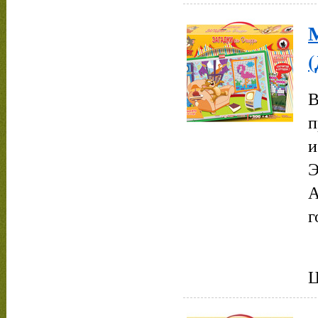
М
В
п
и
Э
А
г
Ц