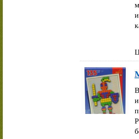
м
и
к
Ц
М
В
и
п
Р
б