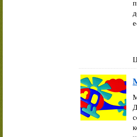
п
д
е
Ц
М
Д
с
к