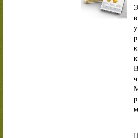
Э
в
у
р
к
к
В
ч
М
р
м
Ц