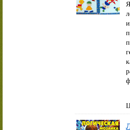
Я
л
и
п
п
г
к
р
ф
Ц