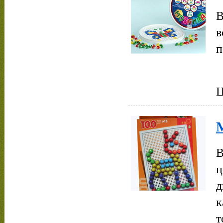
В
в
п
Ц
М
В
ц
д
к
т