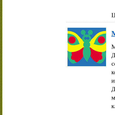
Ц
М
Д
с
к
и
Д
м
к