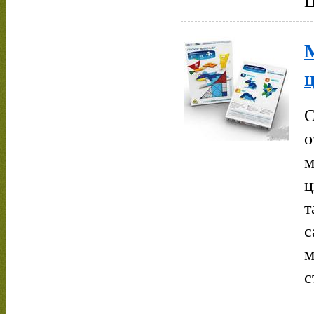
Ц
М
ц
С
о
м
ц
т
с
м
с