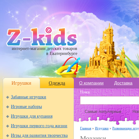
интернет-магазин детских товаров
в Екатеринбурге
Игрушки
Одежда
О компании
Доставка
Поиск
Забавные игрушки
Игровые наборы
Самые популярные
Нов
Игрушки для купания
Игрушки первого года жизни
Главная
»
Игрушки
»
Развивающие игр
Игры для развития творчества
Мозаики