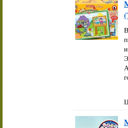
М
(
В
п
и
Э
А
г
Ц