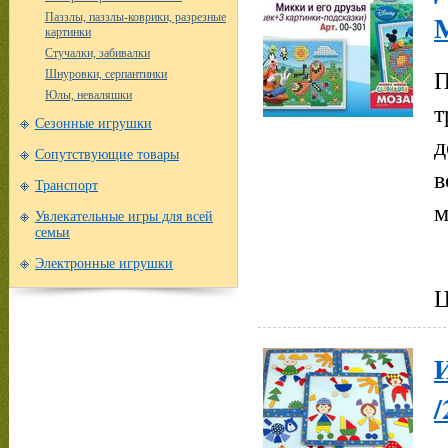
Паззлы, паззлы-коврики, разрезные
картинки
Стучалки, забивалки
П
Шнуровки, серпантинки
Юлы, неваляшки
т
Сезонные игрушки
д
Сопутствующие товары
в
Транспорт
м
Увлекательные игры для всей
семьи
Электронные игрушки
Ц
/