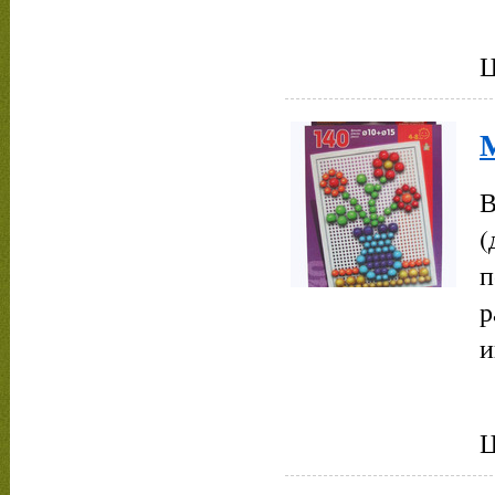
Ц
М
В
(
п
р
и
Ц