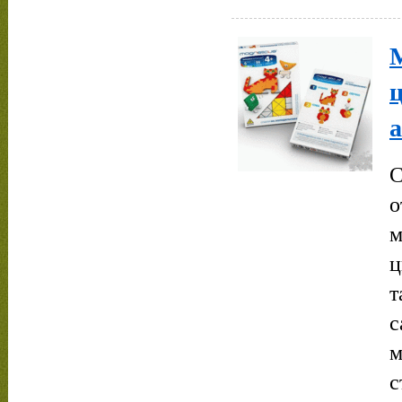
М
ц
а
С
о
м
ц
т
с
м
с