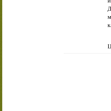
и
Д
м
к
Ц