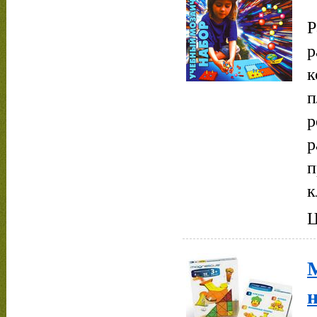
Р
р
к
п
р
р
п
к
Ц
н