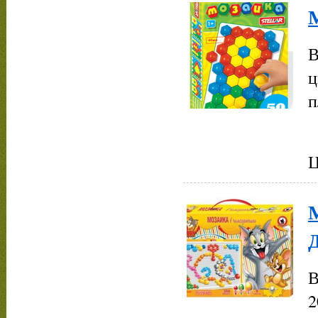
М
В
ц
п
Ц
В
2