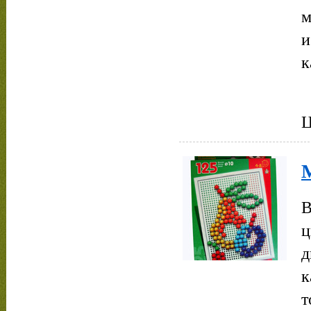
м
и
к
Ц
М
В
ц
д
к
т