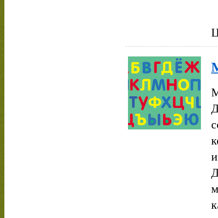
Ц
М
Д
с
к
и
Д
м
к