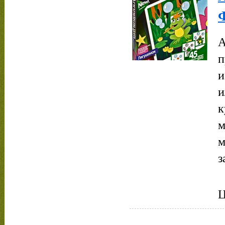
А
п
и
и
к
м
м
з
Ц