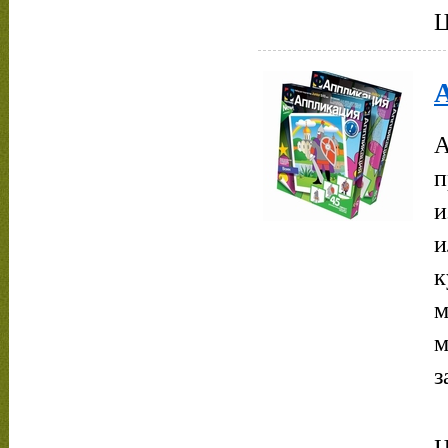
Ц
А
п
и
и
к
м
м
з
Ц