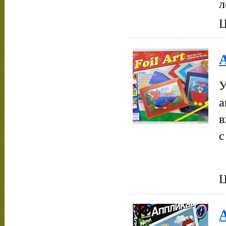
л
Ц
У
а
в
с
Ц
А