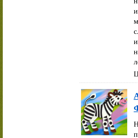
н
и
м
с
и
н
л
Ц
А
Н
п