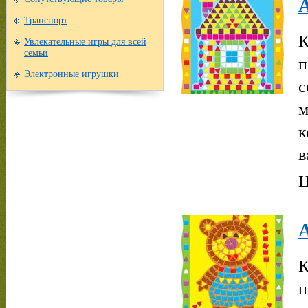
Транспорт
К
Увлекательные игры для всей
семьи
п
Электронные игрушки
с
м
к
в
Ц
К
п