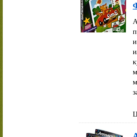
А
п
и
и
к
м
м
з
Ц