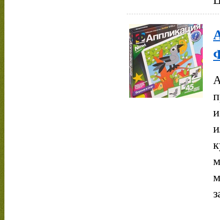
А
п
и
и
к
м
м
з