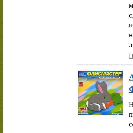
м
с
и
н
л
Ц
Н
п
с