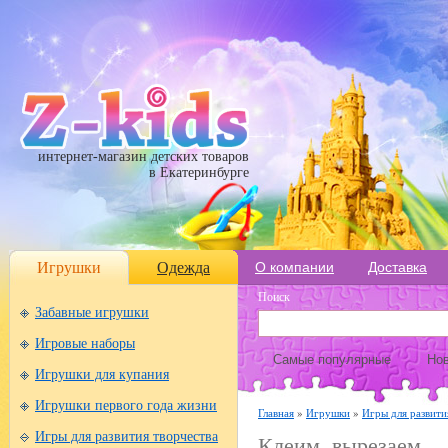
интернет-магазин детских товаров
в Екатеринбурге
Игрушки
Одежда
О компании
Доставка
Поиск
Забавные игрушки
Игровые наборы
Самые популярные
Нов
Игрушки для купания
Игрушки первого года жизни
Главная
»
Игрушки
»
Игры для развити
Игры для развития творчества
Клеим, вырезаем