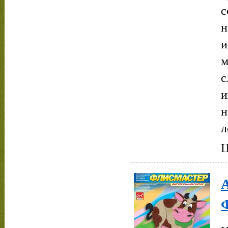
с
н
и
м
с
и
н
л
Ц