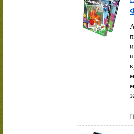
А
п
и
и
к
м
м
з
Ц