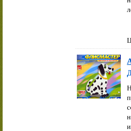
л
Ц
Н
п
с
н
и