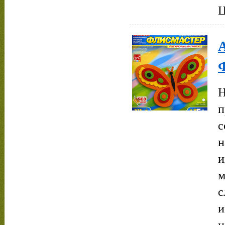
Ц
Н
п
с
н
и
м
с
и
н