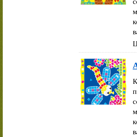
с
м
к
в
Ц
А
К
п
с
м
к
в