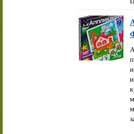
Ц
А
А
п
и
и
к
м
м
з