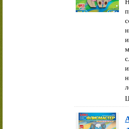
Н
п
с
н
и
м
с
и
н
л
Ц
А