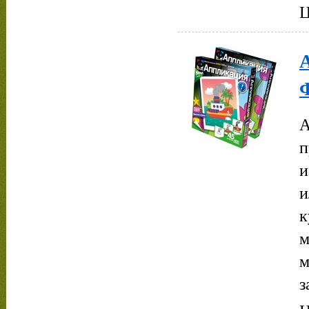
Ц
А
п
и
и
к
м
м
з