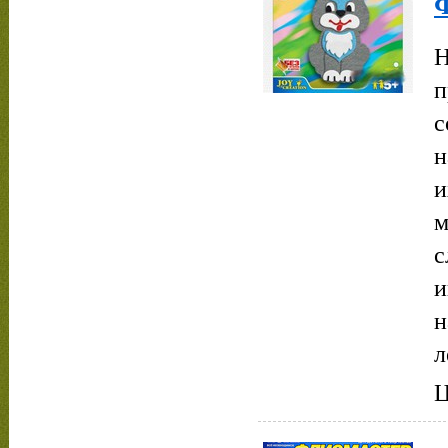
Н
п
с
н
и
м
с
и
н
л
Ц