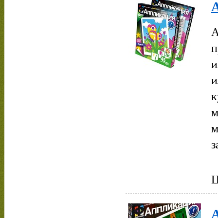
А
п
и
и
к
м
м
з
Ц