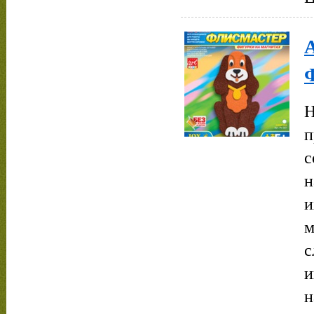
Н
п
с
н
и
м
с
и
н