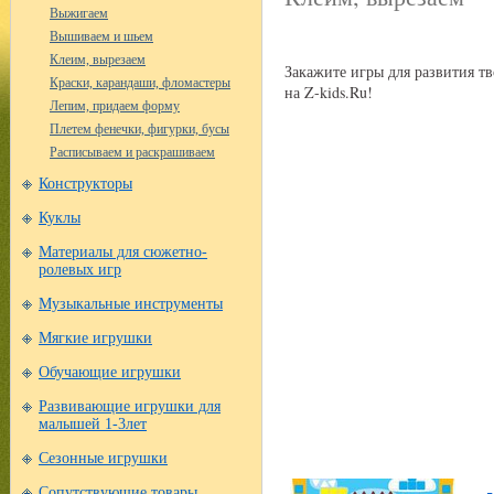
Выжигаем
Вышиваем и шьем
Клеим, вырезаем
Закажите игры для развития т
Краски, карандаши, фломастеры
на Z-kids.Ru!
Лепим, придаем форму
Плетем фенечки, фигурки, бусы
Расписываем и раскрашиваем
Конструкторы
Куклы
Материалы для сюжетно-
ролевых игр
Музыкальные инструменты
Мягкие игрушки
Обучающие игрушки
Развивающие игрушки для
малышей 1-3лет
Сезонные игрушки
Сопутствующие товары