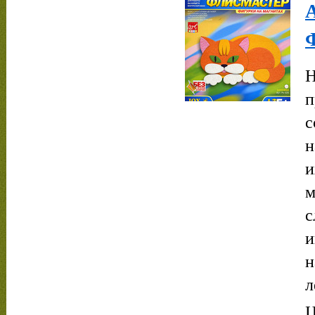
Н
п
с
н
и
м
с
и
н
л
Ц