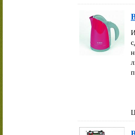
B
И
с
н
л
п
Ц
B