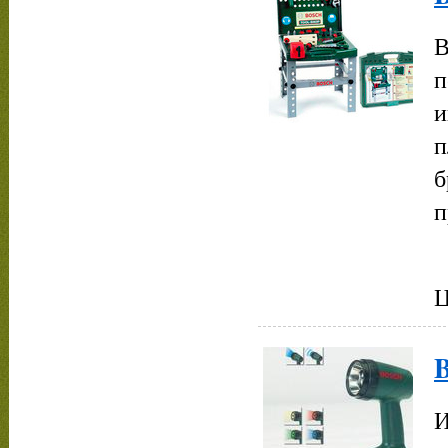
В
п
и
п
б
п
Ц
B
И