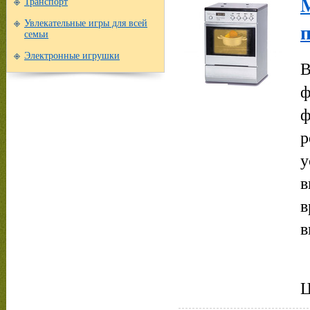
Транспорт
п
Увлекательные игры для всей
семьи
Электронные игрушки
В
ф
ф
р
у
в
в
в
Ц