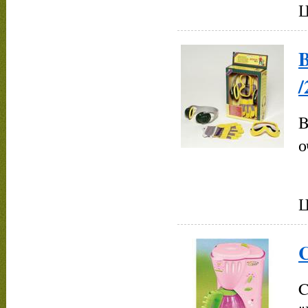
Ц
B
/
B
о
Ц
C