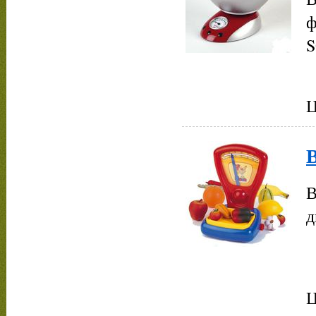
ф
S
Ц
В
В
д
Ц