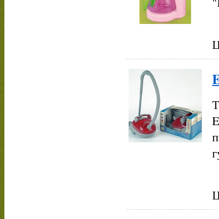
"
Ц
E
Т
E
п
г
Ц