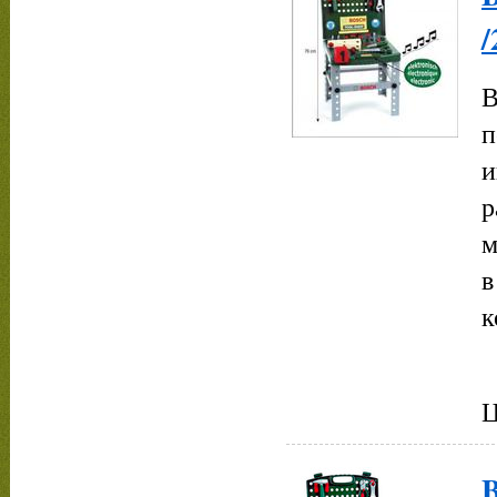
/
В
п
и
р
м
в
к
Ц
B