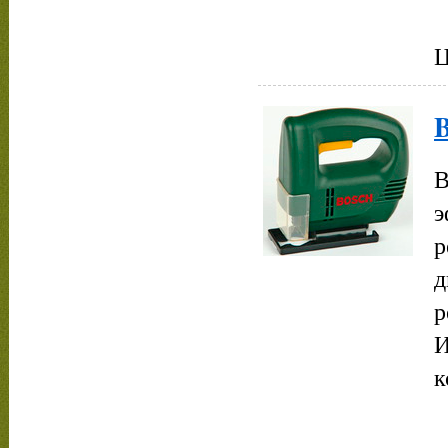
Ц
B
В
э
р
д
р
И
к