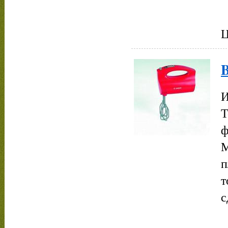
Ц
B
И
Т
ф
М
п
т
с