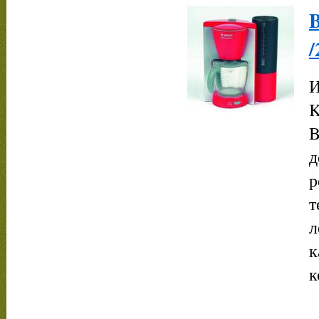
/
И
K
B
д
р
т
л
к
к