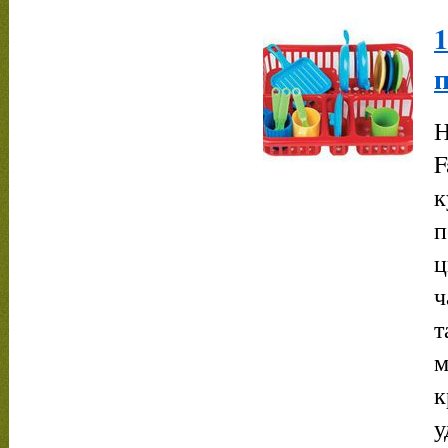
п
Н
F
к
п
ц
ч
т
м
к
у