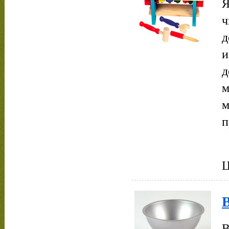
Я
ч
д
и
д
м
м
п
Ц
В