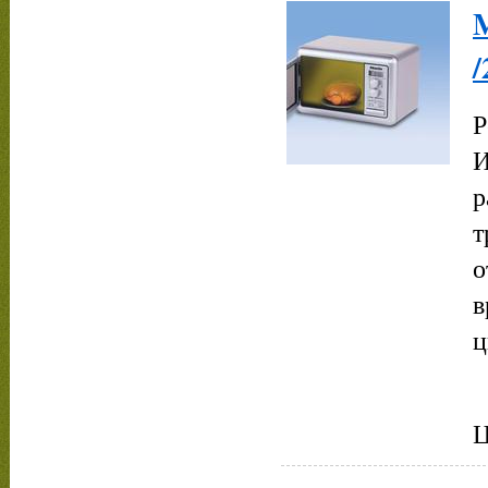
/
Р
И
р
т
о
в
ц
Ц