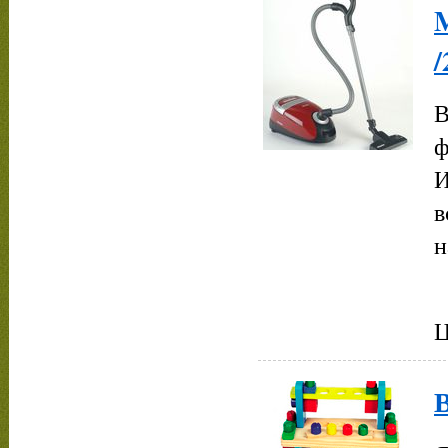
/
В
ф
И
в
н
Ц