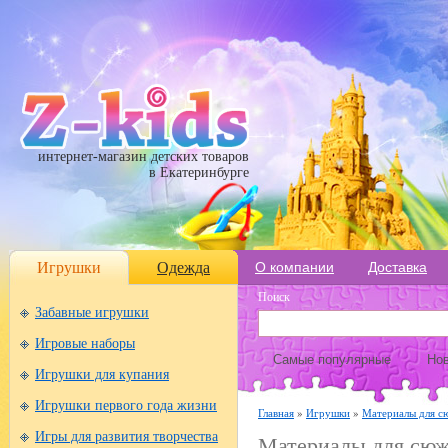
интернет-магазин детских товаров
в Екатеринбурге
Игрушки
Одежда
О компании
Доставка
Поиск
Забавные игрушки
Игровые наборы
Самые популярные
Нов
Игрушки для купания
Игрушки первого года жизни
Главная
»
Игрушки
»
Материалы для с
Игры для развития творчества
Материалы для сюж