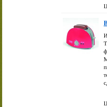
Ц
B
И
Т
ф
М
п
т
с
Ц