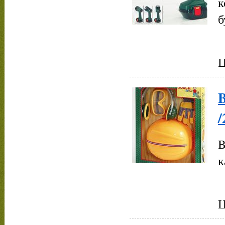
к
б
Ц
B
/
B
к
Ц