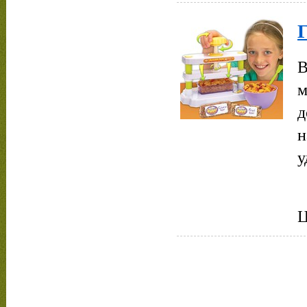
В
м
д
н
у
Ц