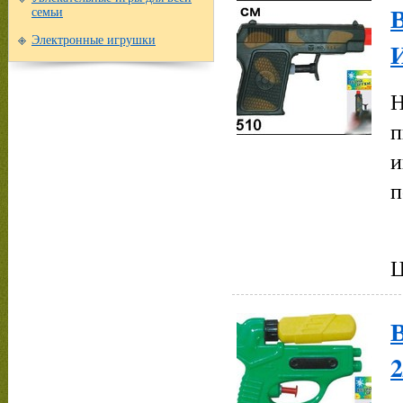
семьи
Электронные игрушки
Н
п
и
п
Ц
В