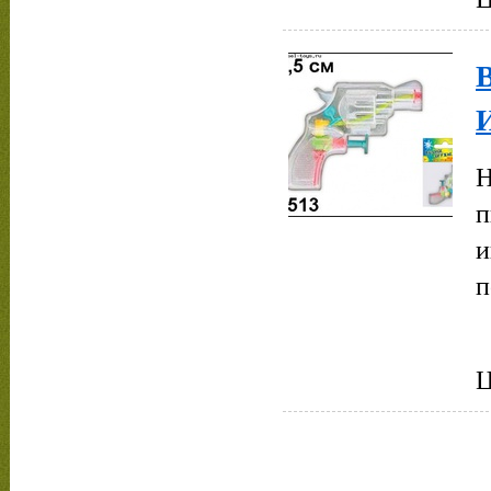
Н
п
и
п
Ц