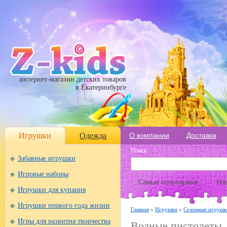
интернет-магазин детских товаров
в Екатеринбурге
Игрушки
Одежда
О компании
Доставка
Поиск
Забавные игрушки
Игровые наборы
Самые популярные
Нов
Игрушки для купания
Игрушки первого года жизни
Главная
»
Игрушки
»
Сезонные игрушк
Игры для развития творчества
Водные пистолеты,