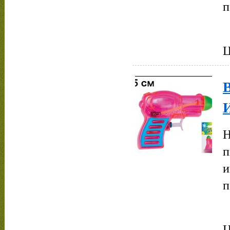
п
Ц
Н
п
и
п
Ц