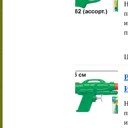
Н
п
и
п
Ц
В
Н
п
и