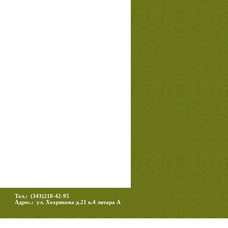
Тел.: (343)218-42-95
Адрес.: ул. Хохрякова д.21 к.4 литара А