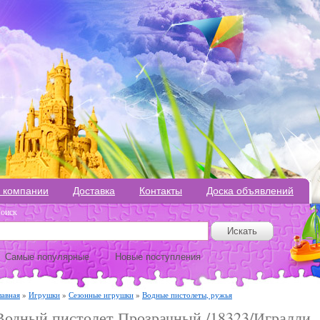
 компании
Доставка
Контакты
Доска объявлений
оиск
Самые популярные
Новые поступления
лавная
»
Игрушки
»
Сезонные игрушки
»
Водные пистолеты, ружья
Водный пистолет Прозрачный /18323/Игралли