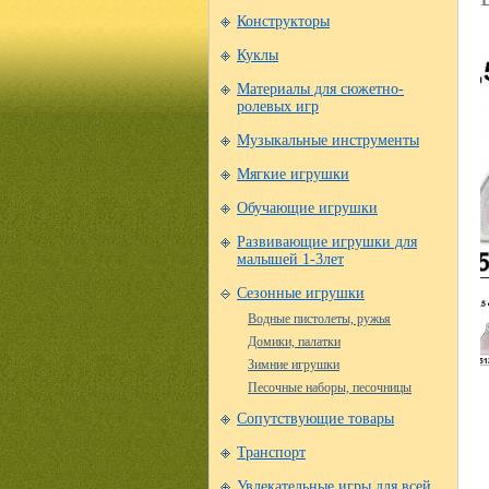
Конструкторы
Куклы
Материалы для сюжетно-
ролевых игр
Музыкальные инструменты
Мягкие игрушки
Обучающие игрушки
Развивающие игрушки для
малышей 1-3лет
Сезонные игрушки
Водные пистолеты, ружья
Домики, палатки
Зимние игрушки
Песочные наборы, песочницы
Сопутствующие товары
Транспорт
Увлекательные игры для всей