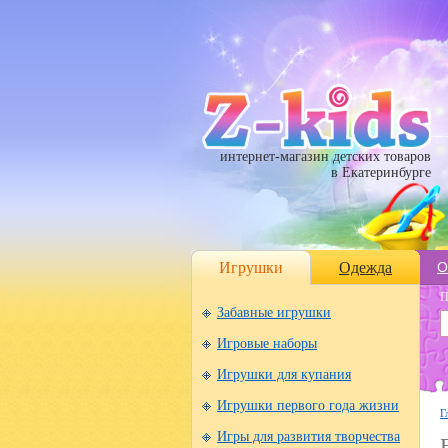
интернет-магазин детских товаров
в Екатеринбурге
Игрушки
Одежда
О
П
Забавные игрушки
Игровые наборы
Игрушки для купания
Игрушки первого года жизни
Г
Игры для развития творчества