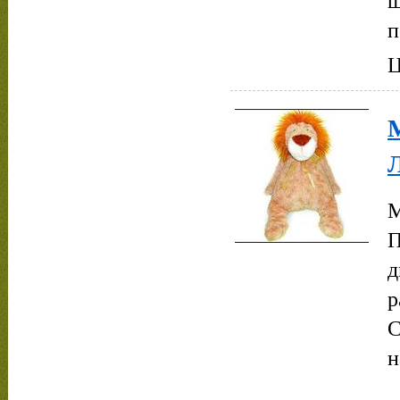
п
Ц
М
П
д
р
С
н