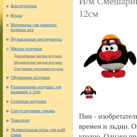
И/м Смешарик
Конструкторы
12см
Куклы
Материалы для сюжетно-
ролевых игр
Музыкальные инструменты
Мягкие игрушки
Декоративные мягкие игрушки
Механические мягкие игрушки
Озвученные персонажи и куклы
Обучающие игрушки
Развивающие игрушки для
малышей 1-3лет
Сезонные игрушки
Сопутствующие товары
Пин - изобретате
Транспорт
времен и льдин. О
Увлекательные игры для всей
угодно. Однако пр
семьи