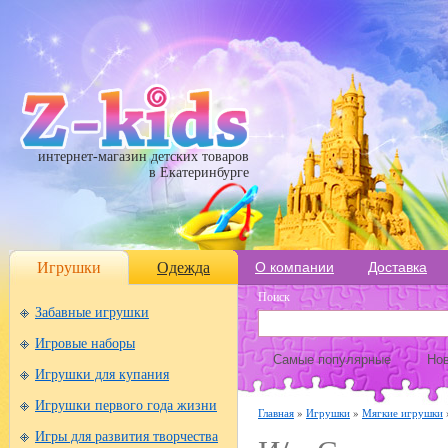
интернет-магазин детских товаров
в Екатеринбурге
Игрушки
Одежда
О компании
Доставка
Поиск
Забавные игрушки
Игровые наборы
Самые популярные
Нов
Игрушки для купания
Игрушки первого года жизни
Главная
»
Игрушки
»
Мягкие игрушки
Игры для развития творчества