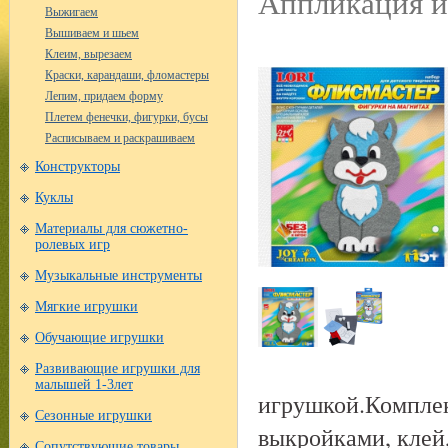
Аппликация и
Выжигаем
Вышиваем и шьем
Клеим, вырезаем
Краски, карандаши, фломастеры
Лепим, придаем форму
Плетем фенечки, фигурки, бусы
Расписываем и раскрашиваем
Конструкторы
Куклы
Материалы для сюжетно-
ролевых игр
Музыкальные инструменты
Мягкие игрушки
Обучающие игрушки
Развивающие игрушки для
малышей 1-3лет
игрушкой.Комплек
Сезонные игрушки
выкройками, клей,
Сопутствующие товары