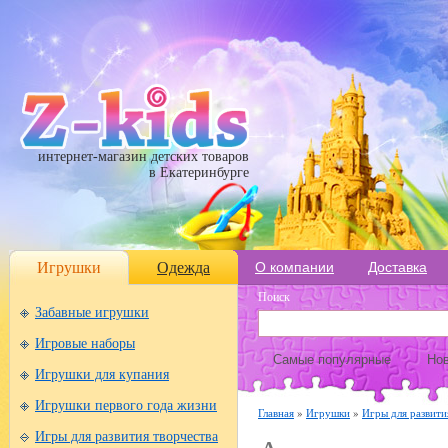
интернет-магазин детских товаров
в Екатеринбурге
Игрушки
Одежда
О компании
Доставка
Поиск
Забавные игрушки
Игровые наборы
Самые популярные
Нов
Игрушки для купания
Игрушки первого года жизни
Главная
»
Игрушки
»
Игры для развити
Игры для развития творчества