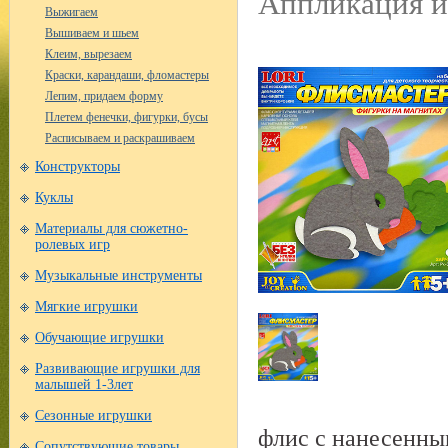
Аппликация и
Выжигаем
Вышиваем и шьем
Клеим, вырезаем
Краски, карандаши, фломастеры
Лепим, придаем форму
Плетем фенечки, фигурки, бусы
Расписываем и раскрашиваем
Конструкторы
Куклы
Материалы для сюжетно-
ролевых игр
Музыкальные инструменты
Мягкие игрушки
Обучающие игрушки
Развивающие игрушки для
малышей 1-3лет
Сезонные игрушки
флис с нанесенны
Сопутствующие товары