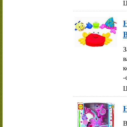
Ц
Н
З
в
к
-
Ц
Н
В