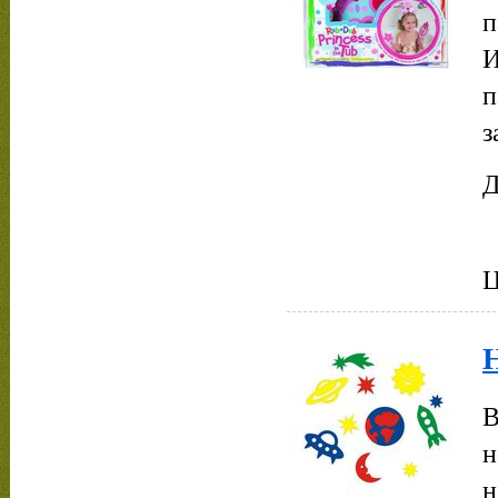
п
И
п
з
Д
Ц
Н
В
н
н