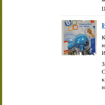
Ц
К
и
И
З
С
к
н