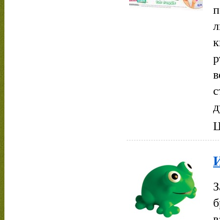
п
л
к
р
в
с
д
Ц
З
б
в