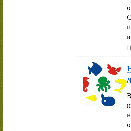
о
С
и
в
Ц
/
В
н
н
о