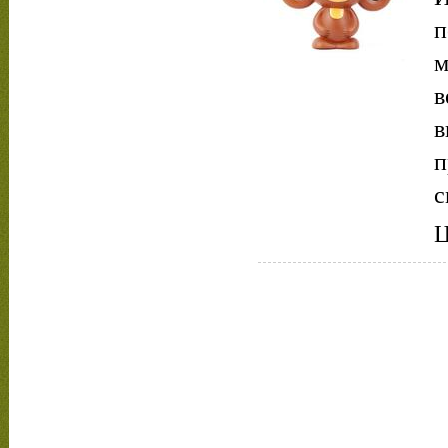
п
м
в
в
п
с
Ц