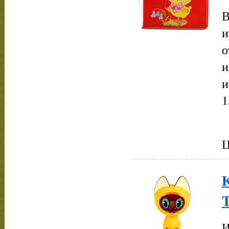
В
и
о
и
и
1
Ц
И