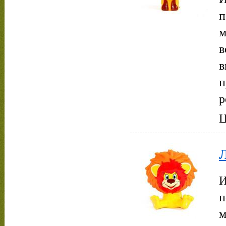
п
м
в
в
п
р
Ц
И
п
м