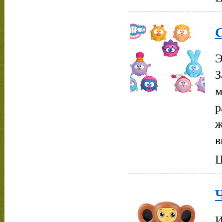
Э
З
м
р
ж
в
Ц
И