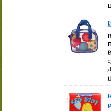
Ц
И
В
П
В
с
Д
Ц
К