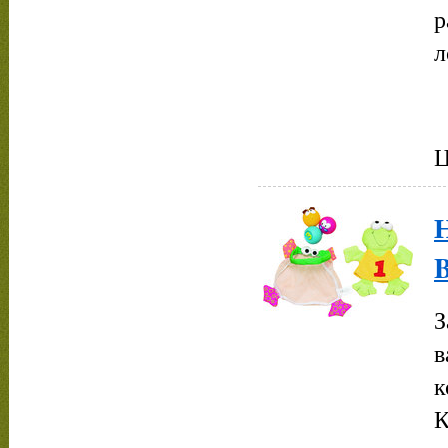
р
л
Ц
З
в
к
К