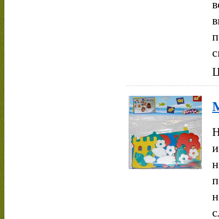
в
в
п
с
Ц
М
Н
и
н
п
н
с