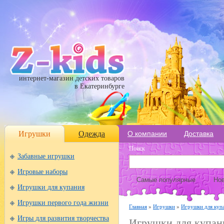
интернет-магазин детских товаров
в Екатеринбурге
Игрушки
Одежда
О компании
Доставка
Поиск
Забавные игрушки
Игровые наборы
Самые популярные
Нов
Игрушки для купания
Игрушки первого года жизни
Главная
»
Игрушки
»
Игрушки для куп
Игры для развития творчества
Игрушки для купан