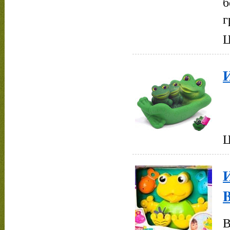
б
г
Ц
Ц
В