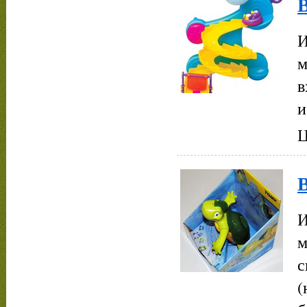
В
И
м
в
и
Ц
И
м
с
(