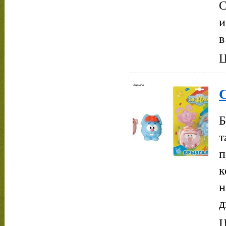
С
и
в
Ц
С
Б
т
п
к
н
д
Ц