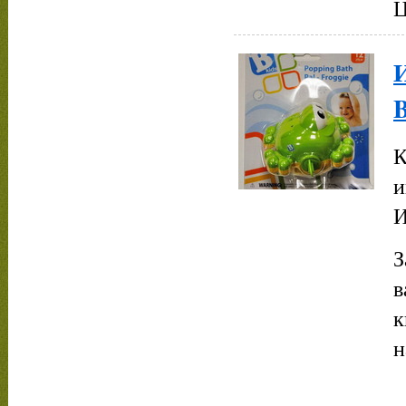
Ц
К
и
И
З
в
к
н