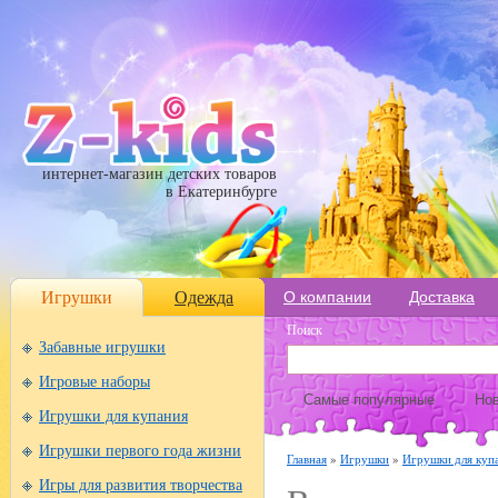
интернет-магазин детских товаров
в Екатеринбурге
Игрушки
Одежда
О компании
Доставка
Поиск
Забавные игрушки
Игровые наборы
Самые популярные
Нов
Игрушки для купания
Игрушки первого года жизни
Главная
»
Игрушки
»
Игрушки для куп
Игры для развития творчества