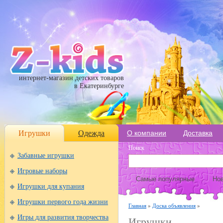
интернет-магазин детских товаров
в Екатеринбурге
Игрушки
Одежда
О компании
Доставка
Поиск
Забавные игрушки
Игровые наборы
Самые популярные
Нов
Игрушки для купания
Игрушки первого года жизни
Главная
»
Доска объявления
»
Игры для развития творчества
Игрушки