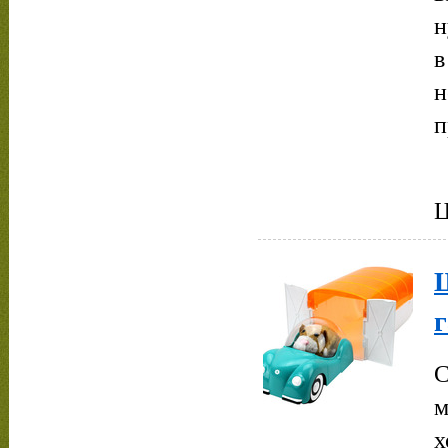
н
в
н
п
Ц
г
С
м
х