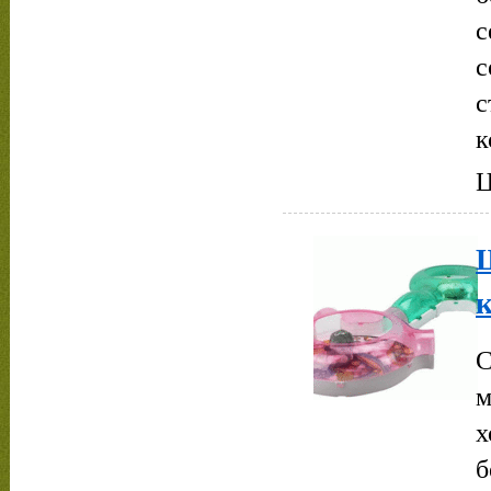
с
с
с
к
Ц
к
С
м
х
б