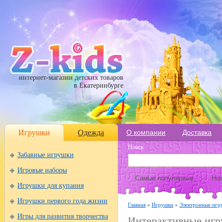
интернет-магазин детских товаров
в Екатеринбурге
Игрушки
Одежда
О компании
Доставка
Поиск
Забавные игрушки
Игровые наборы
Самые популярные
Нов
Игрушки для купания
Игрушки первого года жизни
Главная
»
Игрушки
»
Электронные игр
Игры для развития творчества
Интерактивные иг