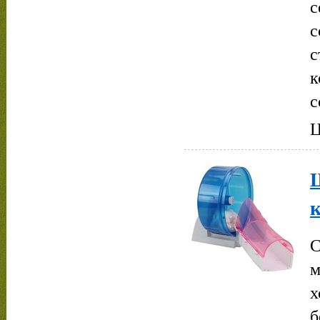
с
с
с
к
с
Ц
к
С
м
х
б