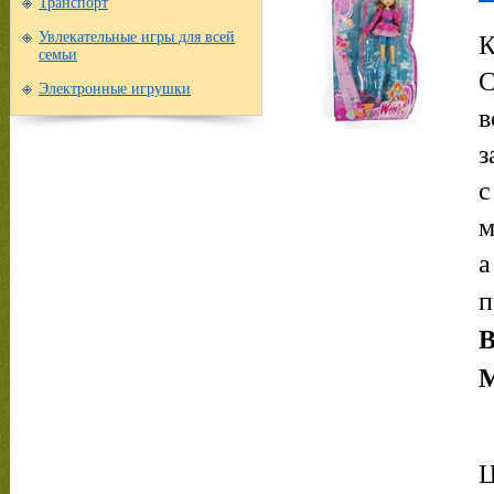
Транспорт
К
Увлекательные игры для всей
семьи
С
Электронные игрушки
в
з
с
м
а
п
В
М
Ц