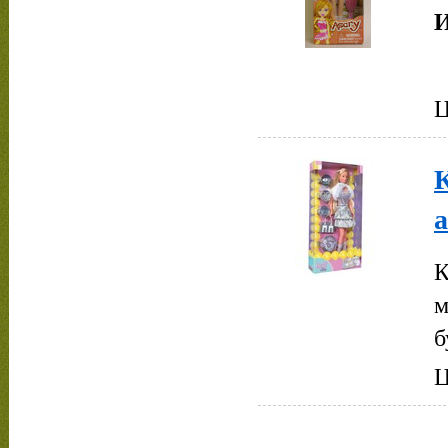
И
Ц
К
м
б
Ц