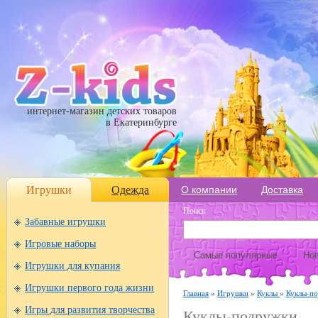
интернет-магазин детских товаров
в Екатеринбурге
Игрушки
Одежда
О компании
Доставка
Поиск
Забавные игрушки
Игровые наборы
Самые популярные
Нов
Игрушки для купания
Игрушки первого года жизни
Главная
»
Игрушки
»
Куклы
»
Куклы-п
Игры для развития творчества
Куклы-подружки