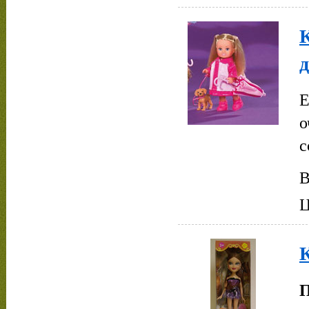
Е
о
с
В
Ц
К
П