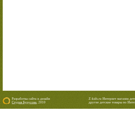
Разработка сайта
и
дизайн
Z-kids.ru Интернет магазин де
Студия Бурусова
, 2010
другие детские товары по Инте
09.08.2026 10:09