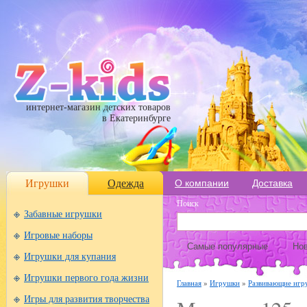
интернет-магазин детских товаров
в Екатеринбурге
Игрушки
Одежда
О компании
Доставка
Поиск
Забавные игрушки
Игровые наборы
Самые популярные
Нов
Игрушки для купания
Игрушки первого года жизни
Главная
»
Игрушки
»
Развивающие игр
Игры для развития творчества