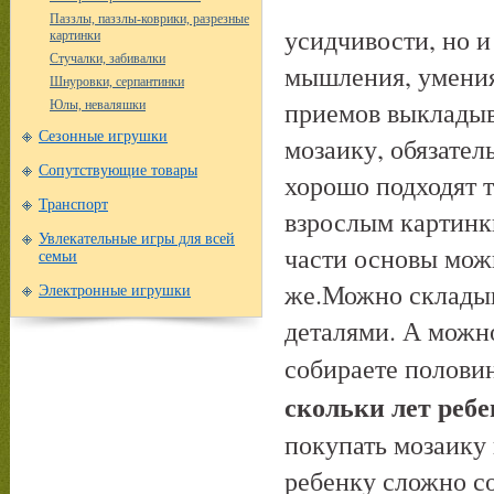
Паззлы, паззлы-коврики, разрезные
усидчивости, но и
картинки
Стучалки, забивалки
мышления, умения
Шнуровки, серпантинки
приемов выкладыв
Юлы, неваляшки
Сезонные игрушки
мозаику, обязател
Сопутствующие товары
хорошо подходят 
Транспорт
взрослым картинки
Увлекательные игры для всей
части основы мож
семьи
же.Можно складыва
Электронные игрушки
деталями. А можн
собираете половин
скольки лет ребе
покупать мозаику 
ребенку сложно со