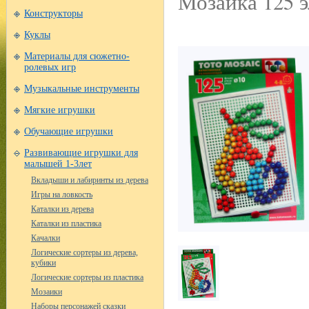
Мозаика 125 э
Конструкторы
Куклы
Материалы для сюжетно-
ролевых игр
Музыкальные инструменты
Мягкие игрушки
Обучающие игрушки
Развивающие игрушки для
малышей 1-3лет
Вкладыши и лабиринты из дерева
Игры на ловкость
Каталки из дерева
Каталки из пластика
Качалки
Логические сортеры из дерева,
кубики
Логические сортеры из пластика
Мозаики
Наборы персонажей сказки