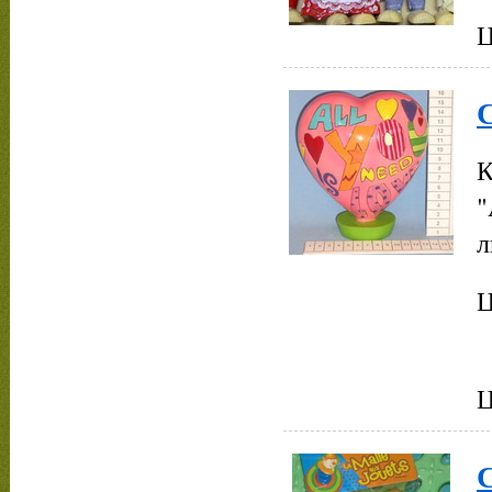
Ц
С
К
"
л
Ц
Ц