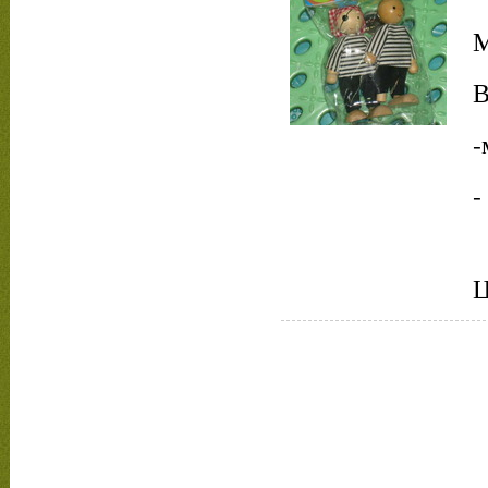
М
В
-
-
Ц