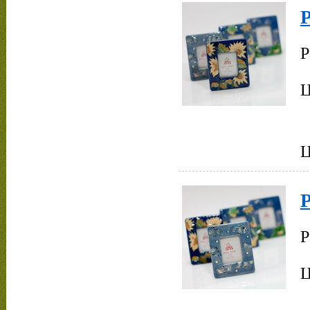
Р
Ц
Р