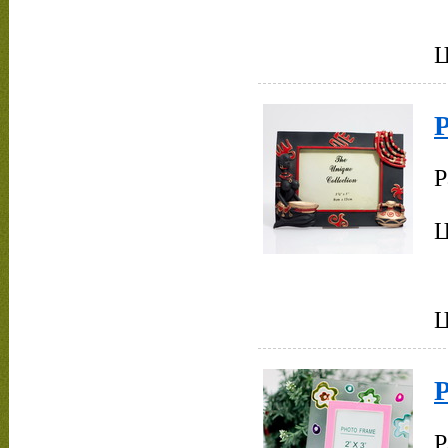
Ц
Р
Ц
Р