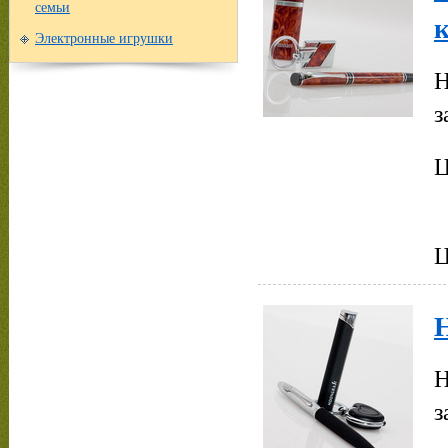
семьи
Электронные игрушки
Н
з
Ц
Н
з