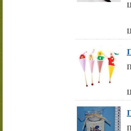
Ц
П
Ц
П