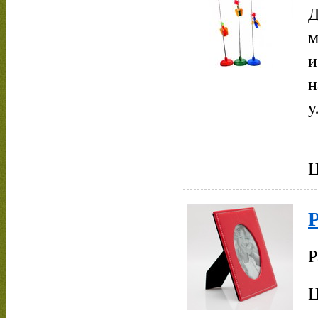
Д
м
и
н
у
Ц
Р