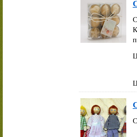
С
С
К
п
Ц
С