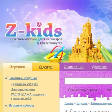
интернет-магазин детских товаров
в Екатеринбурге
Игрушки
Одежда
О компании
Доставка
Поиск
Забавные игрушки
Деревянные фигурки
Заводные фигурки
Самые популярные
Нов
РАСПРОДАЖА подарков и
сувениров -40%
Главная
»
Игрушки
»
Забавные игруш
Игровые наборы
Забавные игрушки