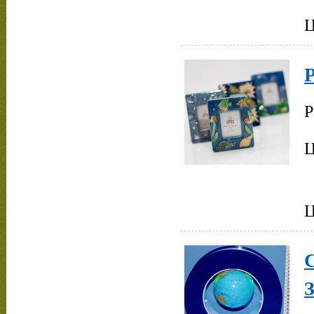
Ц
Р
Ц