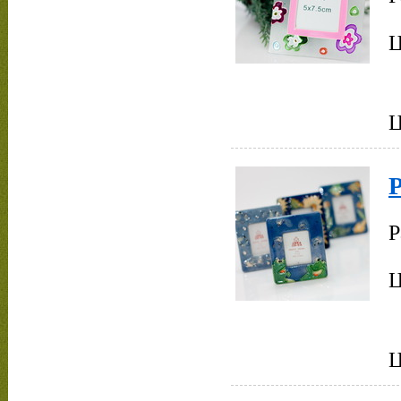
Ц
Р
Ц