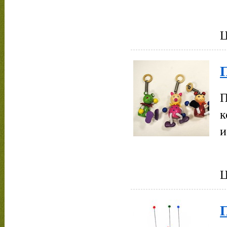
Ц
П
к
и
Ц
П