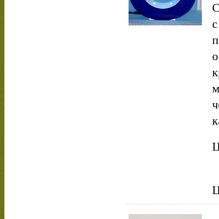
С
с
п
о
к
м
ч
к
Ц
Ц