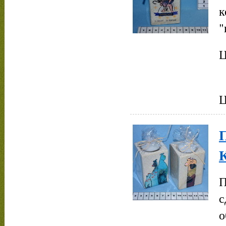
к
"
Ц
Ц
П
с
о