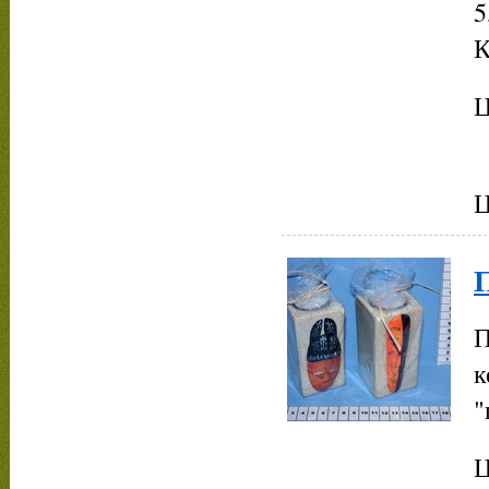
5
К
Ц
Ц
П
к
"
Ц