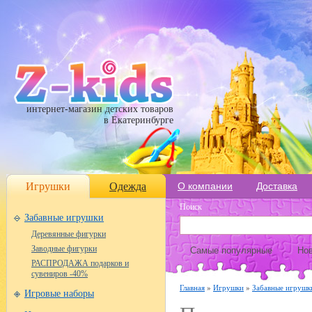
интернет-магазин детских товаров
в Екатеринбурге
Игрушки
Одежда
О компании
Доставка
Поиск
Забавные игрушки
Деревянные фигурки
Заводные фигурки
Самые популярные
Нов
РАСПРОДАЖА подарков и
сувениров -40%
Главная
»
Игрушки
»
Забавные игруш
Игровые наборы