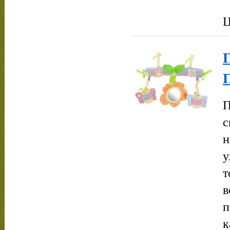
Ц
П
с
н
у
т
в
п
к