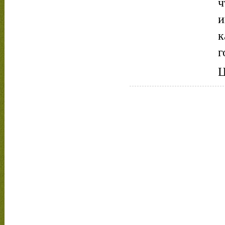
ч
и
к
г
Ц