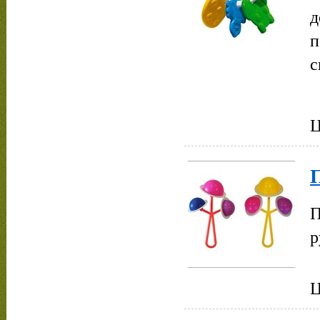
д
п
с
Ц
П
р
Ц