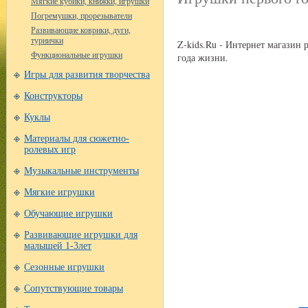
Мягкие кубики, книжки, игрушки
Погремушки, прорезыватели
Развивающие коврики, дуги,
турнички
Z-kids.Ru - Интернет магазин
Функциональные игрушки
года жизни.
Игры для развития творчества
Конструкторы
Куклы
Материалы для сюжетно-
ролевых игр
Музыкальные инструменты
Мягкие игрушки
Обучающие игрушки
Развивающие игрушки для
малышей 1-3лет
Сезонные игрушки
Сопутствующие товары