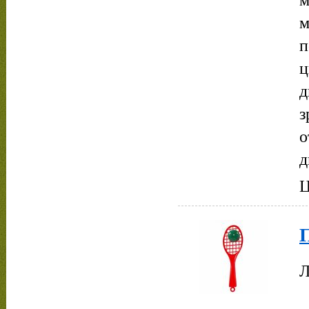
м
п
ц
д
з
о
д
Ц
Л