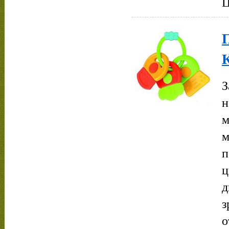
Ц
З
н
м
м
п
ц
д
з
о