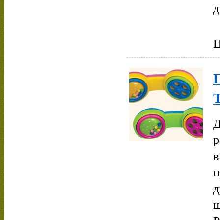
д
Ц
Т
Д
р
в
п
д
ш