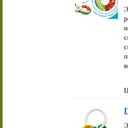
Э
р
н
с
с
п
в
Ц
Э