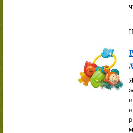
ч
Ц
д
Я
а
и
н
р
м