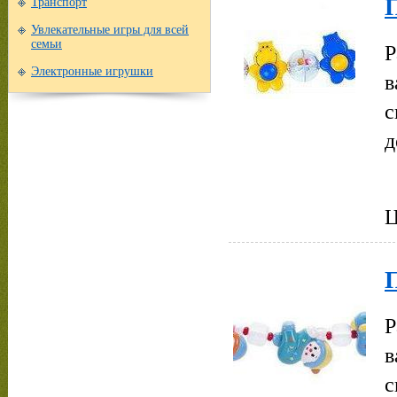
П
Транспорт
Увлекательные игры для всей
Р
семьи
Электронные игрушки
в
с
д
Ц
П
Р
в
с