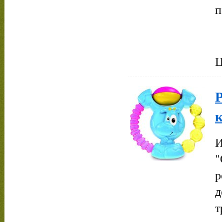
п
Ц
к
И
"
р
д
т