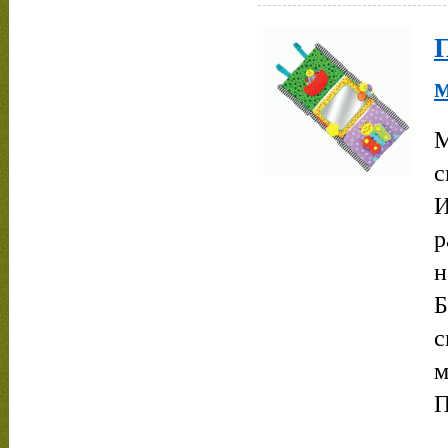
М
И
р
н
Б
с
м
П