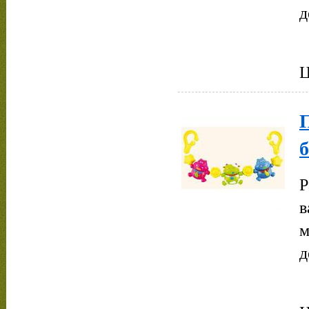
д
Ц
Р
в
м
д