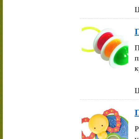
Ц
П
п
к
Ц
Р
у