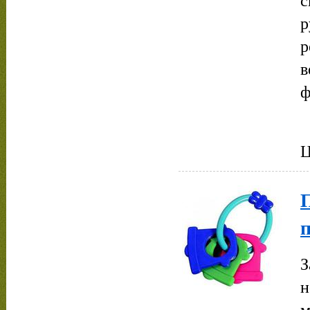
р
р
ф
Ц
п
З
н
м