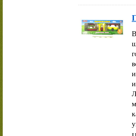
В
ш
г
в
и
и
Л
м
к
у
Ц