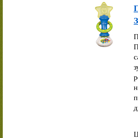
З
П
П
с
з
р
н
п
д
Ц