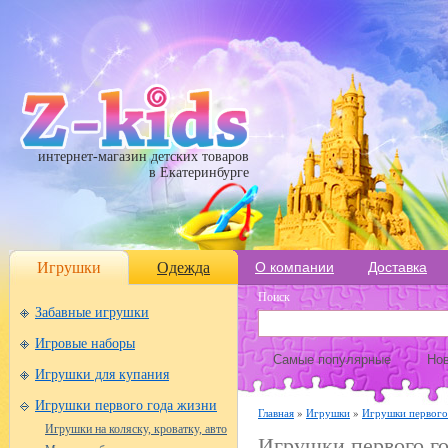
интернет-магазин детских товаров
в Екатеринбурге
Игрушки
Одежда
О компании
Доставка
Поиск
Забавные игрушки
Игровые наборы
Самые популярные
Нов
Игрушки для купания
Игрушки первого года жизни
Главная
»
Игрушки
»
Игрушки первого
Игрушки на коляску, кроватку, авто
Игрушки первого г