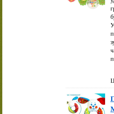
г
б
У
п
з
ч
п
Ц