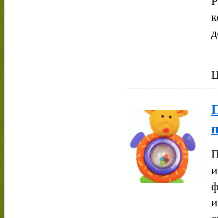
Р
к
д
Ц
п
П
и
ф
и
с