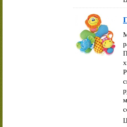
П
М
р
П
х
Р
с
р
м
с
Ц