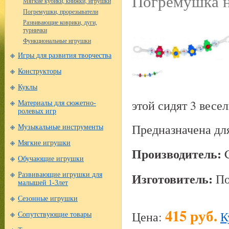
Погремушка на
Мягкие кубики, книжки, игрушки
Погремушки, прорезыватели
Развивающие коврики, дуги,
турнички
Функциональные игрушки
Игры для развития творчества
Конструкторы
Куклы
этой сидят 3 весе
Материалы для сюжетно-
ролевых игр
Предназначена для
Музыкальные инструменты
Мягкие игрушки
Производитель:
C
Обучающие игрушки
Изготовитель:
П
Развивающие игрушки для
малышей 1-3лет
Сезонные игрушки
415 руб.
Цена:
К
Сопутствующие товары