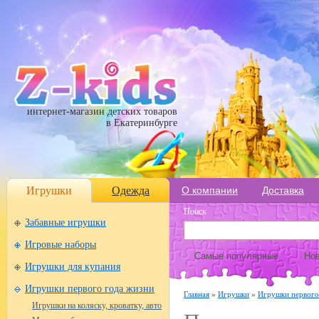
интернет-магазин детских товаров
в Екатеринбурге
Игрушки
Одежда
О компании
Доставка
Поиск
Забавные игрушки
Игровые наборы
Самые популярные
Нов
Игрушки для купания
Игрушки первого года жизни
Главная
»
Игрушки
»
Игрушки первого
Игрушки на коляску, кроватку, авто