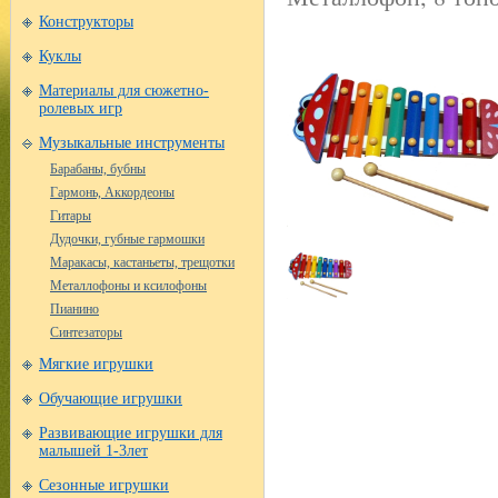
Конструкторы
Куклы
Материалы для сюжетно-
ролевых игр
Музыкальные инструменты
Барабаны, бубны
Гармонь, Аккордеоны
Гитары
Дудочки, губные гармошки
Маракасы, кастаньеты, трещотки
Металлофоны и ксилофоны
Пианино
Синтезаторы
Мягкие игрушки
Обучающие игрушки
Развивающие игрушки для
малышей 1-3лет
Сезонные игрушки