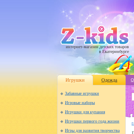
интернет-магазин детских товаров
в Екатеринбурге
Игрушки
Одежда
О
П
Забавные игрушки
Игровые наборы
Игрушки для купания
Игрушки первого года жизни
Г
Игры для развития творчества