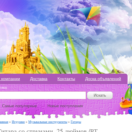
 компании
Доставка
Контакты
Доска объявлений
оиск
Самые популярные
Новые поступления
лавная
»
Игрушки
»
Музыкальные инструменты
»
Гитары
Гитара со струнами, 25 дюймов /РТ