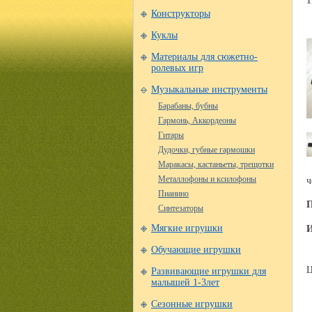
Конструкторы
Куклы
Материалы для сюжетно-
ролевых игр
Музыкальные инструменты
Барабаны, бубны
Гармонь, Аккордеоны
Гитары
Дудочки, губные гармошки
Маракасы, кастаньеты, трещотки
ч
Металлофоны и ксилофоны
Пианино
Синтезаторы
И
Мягкие игрушки
Обучающие игрушки
Ц
Развивающие игрушки для
малышей 1-3лет
Сезонные игрушки