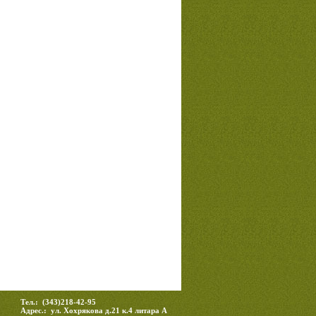
Тел.: (343)218-42-95
Адрес.: ул. Хохрякова д.21 к.4 литара А