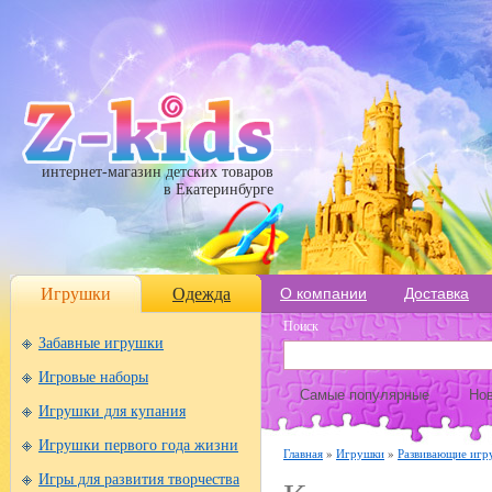
интернет-магазин детских товаров
в Екатеринбурге
Игрушки
Одежда
О компании
Доставка
Поиск
Забавные игрушки
Игровые наборы
Самые популярные
Нов
Игрушки для купания
Игрушки первого года жизни
Главная
»
Игрушки
»
Развивающие игр
Игры для развития творчества