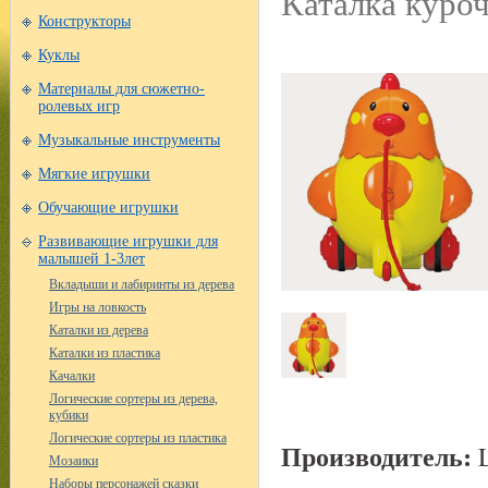
Каталка куроч
Конструкторы
Куклы
Материалы для сюжетно-
ролевых игр
Музыкальные инструменты
Мягкие игрушки
Обучающие игрушки
Развивающие игрушки для
малышей 1-3лет
Вкладыши и лабиринты из дерева
Игры на ловкость
Каталки из дерева
Каталки из пластика
Качалки
Логические сортеры из дерева,
кубики
Логические сортеры из пластика
Производитель:
L
Мозаики
Наборы персонажей сказки