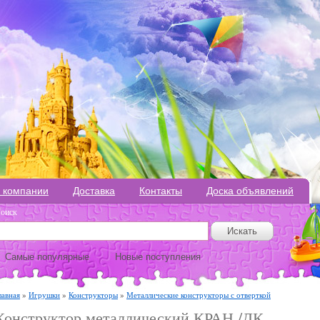
 компании
Доставка
Контакты
Доска объявлений
оиск
Самые популярные
Новые поступления
лавная
»
Игрушки
»
Конструкторы
»
Металлические конструкторы с отверткой
Конструктор металлический КРАН /ДК