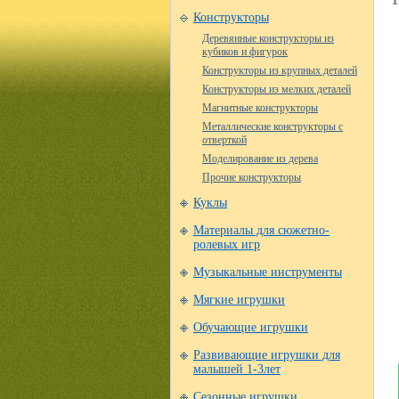
Конструкторы
Деревянные конструкторы из
кубиков и фигурок
Конструкторы из крупных деталей
Конструкторы из мелких деталей
Магнитные конструкторы
Металлические конструкторы с
отверткой
Моделирование из дерева
Прочие конструкторы
Куклы
Материалы для сюжетно-
ролевых игр
Музыкальные инструменты
Мягкие игрушки
Обучающие игрушки
Развивающие игрушки для
малышей 1-3лет
Сезонные игрушки