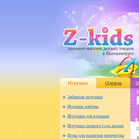
интернет-магазин детских товаров
в Екатеринбурге
Игрушки
Одежда
О
П
Забавные игрушки
Игровые наборы
Игрушки для купания
Игрушки первого года жизни
Г
Игры для развития творчества