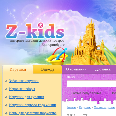
интернет-магазин детских товаров
в Екатеринбурге
Игрушки
Одежда
О компании
Доставка
Поиск
Забавные игрушки
Игровые наборы
Самые популярные
Нов
Игрушки для купания
Игрушки первого года жизни
Главная
»
Игрушки
»
Мягкие игрушки
Игры для развития творчества