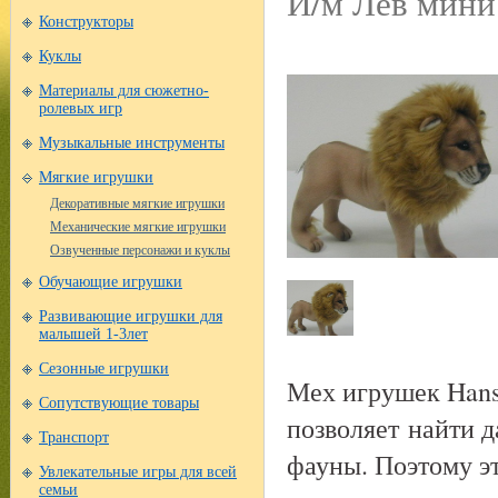
И/м Лев мини
Конструкторы
Куклы
Материалы для сюжетно-
ролевых игр
Музыкальные инструменты
Мягкие игрушки
Декоративные мягкие игрушки
Механические мягкие игрушки
Озвученные персонажи и куклы
Обучающие игрушки
Развивающие игрушки для
малышей 1-3лет
Сезонные игрушки
Мех игрушек Hans
Сопутствующие товары
позволяет найти 
Транспорт
фауны. Поэтому э
Увлекательные игры для всей
семьи