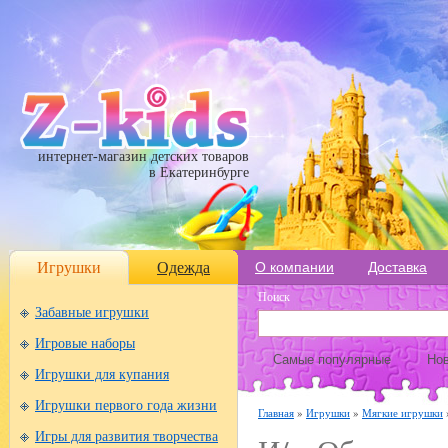
интернет-магазин детских товаров
в Екатеринбурге
Игрушки
Одежда
О компании
Доставка
Поиск
Забавные игрушки
Игровые наборы
Самые популярные
Нов
Игрушки для купания
Игрушки первого года жизни
Главная
»
Игрушки
»
Мягкие игрушки
Игры для развития творчества