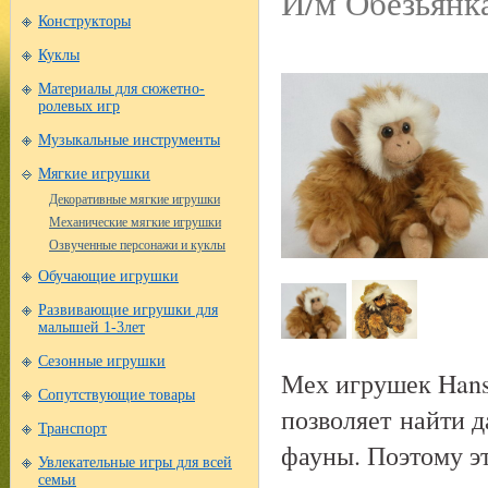
И/м Обезьянка
Конструкторы
Куклы
Материалы для сюжетно-
ролевых игр
Музыкальные инструменты
Мягкие игрушки
Декоративные мягкие игрушки
Механические мягкие игрушки
Озвученные персонажи и куклы
Обучающие игрушки
Развивающие игрушки для
малышей 1-3лет
Сезонные игрушки
Мех игрушек Hans
Сопутствующие товары
позволяет найти 
Транспорт
фауны. Поэтому э
Увлекательные игры для всей
семьи