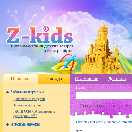
интернет-магазин детских товаров
в Екатеринбурге
Игрушки
Одежда
О компании
Доставка
Поиск
Забавные игрушки
Деревянные фигурки
Заводные фигурки
Самые популярные
Нов
РАСПРОДАЖА подарков и
сувениров -40%
Главная
»
Игрушки
»
Забавные игруш
Игровые наборы