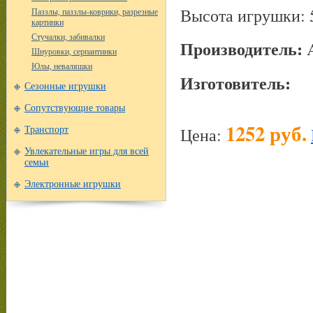
Высота игрушки: 
Паззлы, паззлы-коврики, разрезные
картинки
Стучалки, забивалки
Производитель:
Шнуровки, серпантинки
Юлы, неваляшки
Изготовитель:
Сезонные игрушки
Сопутствующие товары
1252 руб.
Цена:
Транспорт
Увлекательные игры для всей
семьи
Электронные игрушки