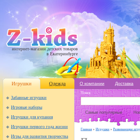
интернет-магазин детских товаров
в Екатеринбурге
Игрушки
Одежда
О компании
Доставка
Поиск
Забавные игрушки
Игровые наборы
Самые популярные
Нов
Игрушки для купания
Игрушки первого года жизни
Главная
»
Игрушки
»
Развивающие игр
Игры для развития творчества