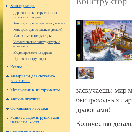
Конструктор 
Конструкторы
Деревянные конструкторы из
кубиков и фигурок
Конструкторы из крупных деталей
Конструкторы из мелких деталей
Магнитные конструкторы
Металлические конструкторы с
отверткой
Моделирование из дерева
Прочие конструкторы
Куклы
Материалы для сюжетно-
ролевых игр
заскучаешь: мир 
Музыкальные инструменты
быстроходных пар
Мягкие игрушки
драконами!
Обучающие игрушки
Развивающие игрушки для
Количество детале
малышей 1-3лет
Сезонные игрушки