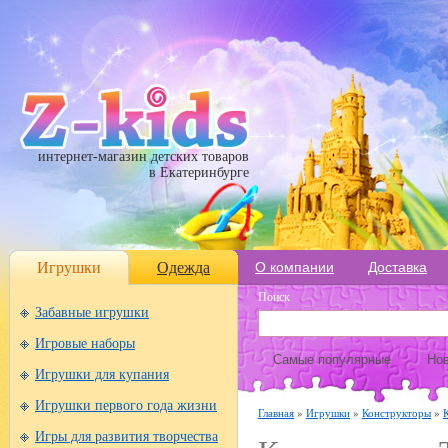
интернет-магазин детских товаров
в Екатеринбурге
Игрушки
Одежда
О компании
Доставка
Поиск
Забавные игрушки
Игровые наборы
Самые популярные
Нов
Игрушки для купания
Игрушки первого года жизни
Главная
»
Игрушки
»
Конструкторы
»
Игры для развития творчества