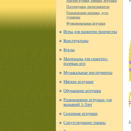
Мягкие кубики, книжки, игрушки
Погремушки, прорезыватели
Развивающие коврики, дуги,
турнички
Функциональные игрушки
Игры для развития творчества
Конструкторы
Куклы
Материалы для сюжетно-
ролевых игр
Музыкальные инструменты
Мягкие игрушки
Обучающие игрушки
Развивающие игрушки для
малышей 1-3лет
Сезонные игрушки
Ц
Сопутствующие товары