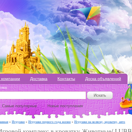
 компании
Доставка
Контакты
Доска объявлений
оиск
Самые популярные
Новые поступления
лавная
»
Игрушки
»
Игрушки первого года жизни
»
Игрушки на коляску, кроватку, авто
Игровой комплекс в кроватку Животные/ LUB