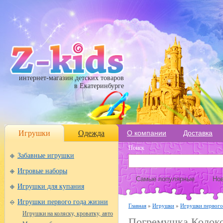
интернет-магазин детских товаров
в Екатеринбурге
Игрушки
Одежда
О компании
Доставка
Поиск
Забавные игрушки
Игровые наборы
Самые популярные
Нов
Игрушки для купания
Игрушки первого года жизни
Главная
»
Игрушки
»
Игрушки первого
Игрушки на коляску, кроватку, авто
Погремушка Колоко