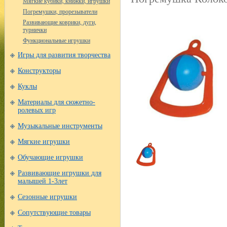
Мягкие кубики, книжки, игрушки
Погремушки, прорезыватели
Развивающие коврики, дуги,
турнички
Функциональные игрушки
Игры для развития творчества
Конструкторы
Куклы
Материалы для сюжетно-
ролевых игр
Музыкальные инструменты
Мягкие игрушки
Обучающие игрушки
Развивающие игрушки для
малышей 1-3лет
Сезонные игрушки
Сопутствующие товары