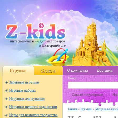
интернет-магазин детских товаров
в Екатеринбурге
Игрушки
Одежда
О компании
Доставка
Поиск
Забавные игрушки
Игровые наборы
Самые популярные
Нов
Игрушки для купания
Игрушки первого года жизни
Главная
»
Игрушки
»
Материалы для с
Игры для развития творчества