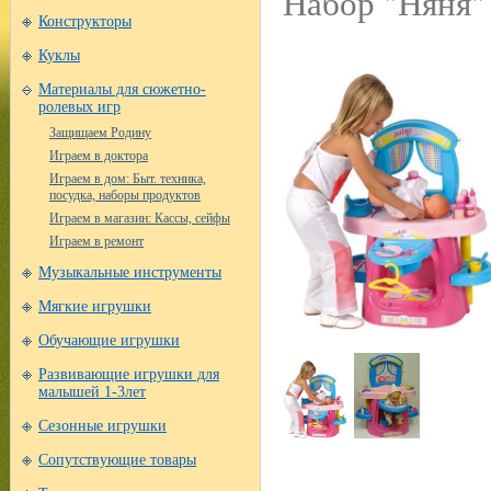
Набор "Няня"
Конструкторы
Куклы
Материалы для сюжетно-
ролевых игр
Защищаем Родину
Играем в доктора
Играем в дом: Быт. техника,
посудка, наборы продуктов
Играем в магазин: Кассы, сейфы
Играем в ремонт
Музыкальные инструменты
Мягкие игрушки
Обучающие игрушки
Развивающие игрушки для
малышей 1-3лет
Сезонные игрушки
Сопутствующие товары