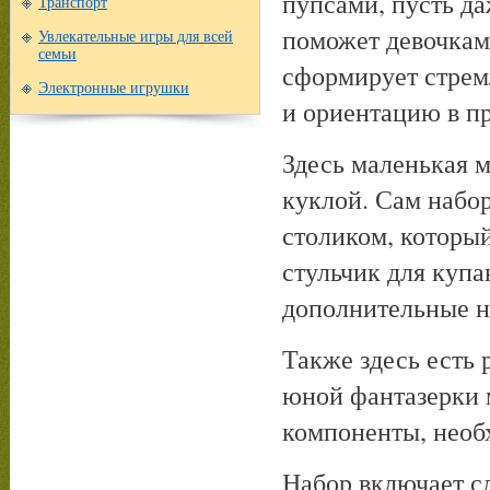
пупсами, пусть да
Транспорт
поможет девочкам
Увлекательные игры для всей
семьи
сформирует стрем
Электронные игрушки
и ориентацию в пр
Здесь маленькая м
куклой. Сам набор
столиком, который
стульчик для купа
дополнительные н
Также здесь есть 
юной фантазерки 
компоненты, необ
Набор включает с