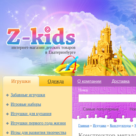
интернет-магазин детских товаров
в Екатеринбурге
Игрушки
Одежда
О компании
Доставка
Поиск
Забавные игрушки
Игровые наборы
Самые популярные
Нов
Игрушки для купания
Игрушки первого года жизни
Главная
»
Игрушки
»
Конструкторы
»
Игры для развития творчества
Конструктор металл