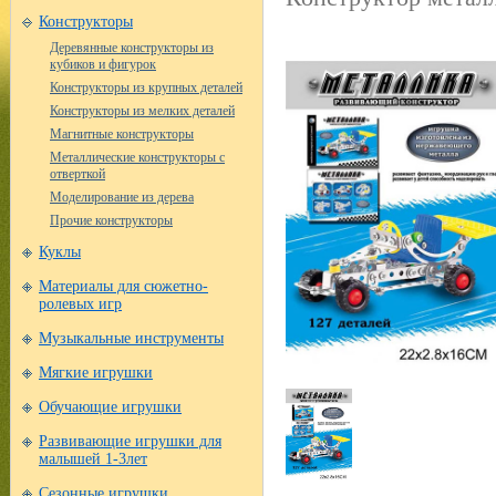
Конструкторы
Деревянные конструкторы из
кубиков и фигурок
Конструкторы из крупных деталей
Конструкторы из мелких деталей
Магнитные конструкторы
Металлические конструкторы с
отверткой
Моделирование из дерева
Прочие конструкторы
Куклы
Материалы для сюжетно-
ролевых игр
Музыкальные инструменты
Мягкие игрушки
Обучающие игрушки
Развивающие игрушки для
малышей 1-3лет
Сезонные игрушки