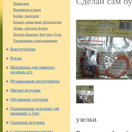
Сделай сам б
Выжигаем
Вышиваем и шьем
Клеим, вырезаем
Краски, карандаши, фломастеры
Лепим, придаем форму
Плетем фенечки, фигурки, бусы
Расписываем и раскрашиваем
Конструкторы
Куклы
Материалы для сюжетно-
ролевых игр
Музыкальные инструменты
Мягкие игрушки
Обучающие игрушки
Развивающие игрушки для
малышей 1-3лет
узелки.
Сезонные игрушки
Сопутствующие товары