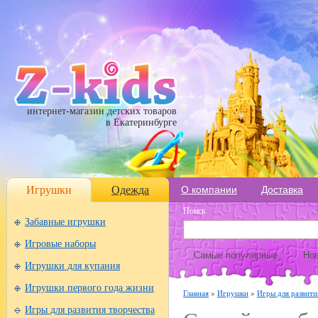
интернет-магазин детских товаров
в Екатеринбурге
Игрушки
Одежда
О компании
Доставка
Поиск
Забавные игрушки
Игровые наборы
Самые популярные
Нов
Игрушки для купания
Игрушки первого года жизни
Главная
»
Игрушки
»
Игры для развити
Игры для развития творчества