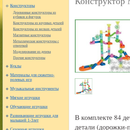
Конструктор 
Конструкторы
Деревянные конструкторы из
кубиков и фигурок
Конструкторы из крупных деталей
Конструкторы из мелких деталей
Магнитные конструкторы
Металлические конструкторы с
отверткой
Моделирование из дерева
Прочие конструкторы
Куклы
Материалы для сюжетно-
ролевых игр
Музыкальные инструменты
Мягкие игрушки
Обучающие игрушки
В комплекте 84 д
Развивающие игрушки для
малышей 1-3лет
детали (дорожки-п
Сезонные игрушки