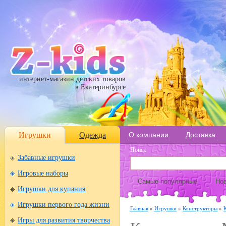
интернет-магазин детских товаров
в Екатеринбурге
Игрушки
Одежда
О компании
Доставка
Поиск
Забавные игрушки
Игровые наборы
Самые популярные
Нов
Игрушки для купания
Игрушки первого года жизни
Главная
»
Игрушки
»
Конструкторы
»
Игры для развития творчества