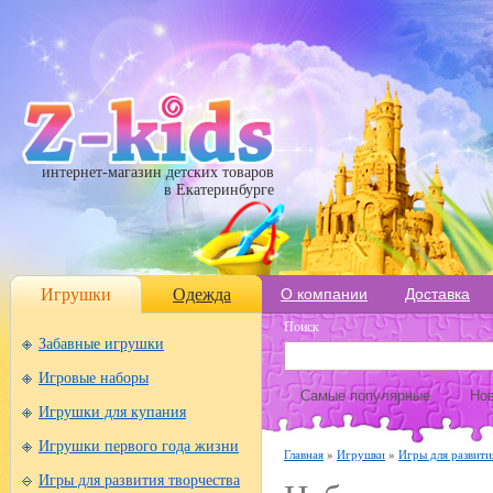
интернет-магазин детских товаров
в Екатеринбурге
Игрушки
Одежда
О компании
Доставка
Поиск
Забавные игрушки
Игровые наборы
Самые популярные
Нов
Игрушки для купания
Игрушки первого года жизни
Главная
»
Игрушки
»
Игры для развити
Игры для развития творчества