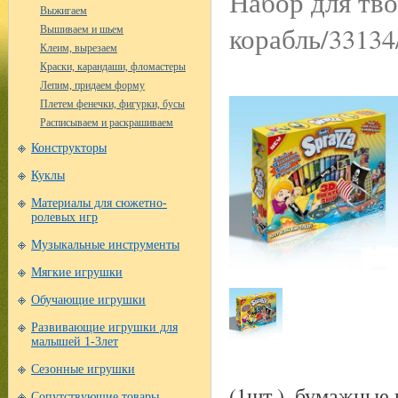
Набор для тв
Выжигаем
корабль/33134
Вышиваем и шьем
Клеим, вырезаем
Краски, карандаши, фломастеры
Лепим, придаем форму
Плетем фенечки, фигурки, бусы
Расписываем и раскрашиваем
Конструкторы
Куклы
Материалы для сюжетно-
ролевых игр
Музыкальные инструменты
Мягкие игрушки
Обучающие игрушки
Развивающие игрушки для
малышей 1-3лет
Сезонные игрушки
(1шт.), бумажные 
Сопутствующие товары