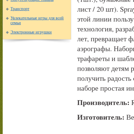
лист / 20 шт). Spr
Транспорт
этой линии польз
Увлекательные игры для всей
семьи
технология, разра
Электронные игрушки
лет, превращает 
аэрографы. Набор
трафареты и шабл
позволяют детям р
получить радость 
наборе простая ин
Производитель:
R
Изготовитель:
Ве