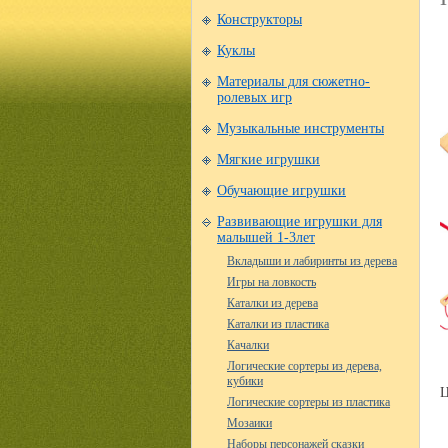
Конструкторы
Куклы
Материалы для сюжетно-
ролевых игр
Музыкальные инструменты
Мягкие игрушки
Обучающие игрушки
Развивающие игрушки для
малышей 1-3лет
Вкладыши и лабиринты из дерева
Игры на ловкость
Каталки из дерева
Каталки из пластика
Качалки
Логические сортеры из дерева,
кубики
Ц
Логические сортеры из пластика
Мозаики
Наборы персонажей сказки