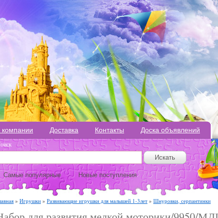
 компании
Доставка
Контакты
Доска объявлений
оиск
Самые популярные
Новые поступления
лавная
»
Игрушки
»
Развивающие игрушки для малышей 1-3лет
»
Шнуровки, серпантинки
Набор для развития мелкой моторики/9950/МД