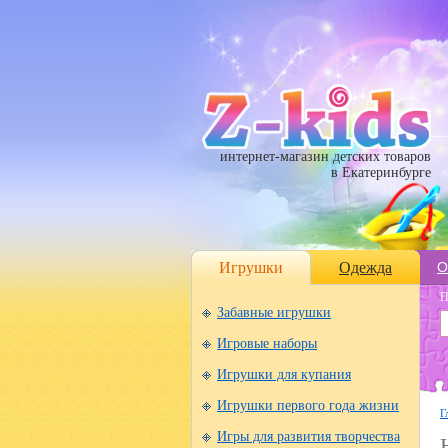
интернет-магазин детских товаров
в Екатеринбурге
Игрушки
Одежда
О
П
Забавные игрушки
Игровые наборы
Игрушки для купания
Игрушки первого года жизни
Г
Игры для развития творчества