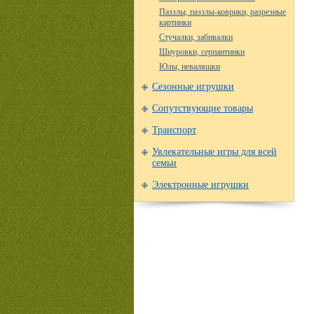
Паззлы, паззлы-коврики, разрезные
картинки
Стучалки, забивалки
Шнуровки, серпантинки
Юлы, неваляшки
Сезонные игрушки
Сопутствующие товары
Транспорт
Увлекательные игры для всей
семьи
Электронные игрушки