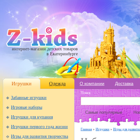
интернет-магазин детских товаров
в Екатеринбурге
Игрушки
Одежда
О компании
Доставка
Поиск
Забавные игрушки
Игровые наборы
Самые популярные
Нов
Игрушки для купания
Игрушки первого года жизни
Главная
»
Игрушки
»
Игры для развити
Игры для развития творчества