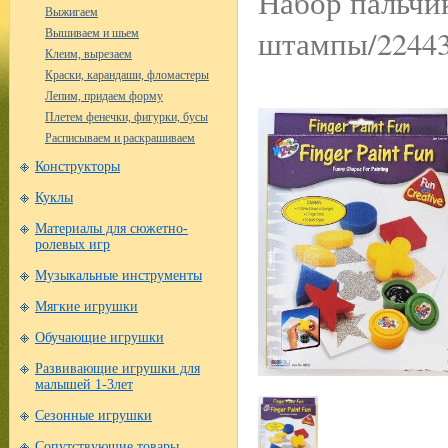
Набор пальчик
Выжигаем
штампы/22443
Вышиваем и шьем
Клеим, вырезаем
Краски, карандаши, фломастеры
Лепим, придаем форму
Плетем фенечки, фигурки, бусы
Расписываем и раскрашиваем
Конструкторы
Куклы
Материалы для сюжетно-
ролевых игр
Музыкальные инструменты
Мягкие игрушки
Обучающие игрушки
Развивающие игрушки для
малышей 1-3лет
Сезонные игрушки
Сопутствующие товары