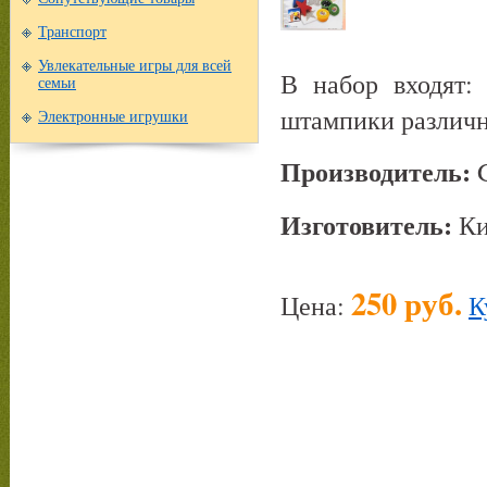
Транспорт
Увлекательные игры для всей
В набор входят: 
семьи
штампики различн
Электронные игрушки
Производитель:
G
Изготовитель:
Ки
250 руб.
Цена:
К