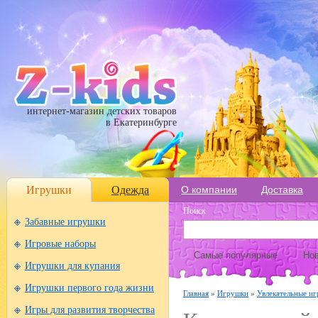
интернет-магазин детских товаров
в Екатеринбурге
Игрушки
Одежда
О компании
Доставка
Поиск
Забавные игрушки
Игровые наборы
Самые популярные
Нов
Игрушки для купания
Игрушки первого года жизни
Главная
»
Игрушки
»
Увлекательные иг
Игры для развития творчества