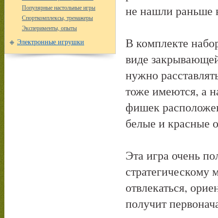
не нашли раньше 
Популярные настольные игры
Спорткомплексы, тренажеры
Эксперименты, опыты
В комплекте набо
Электронные игрушки
виде закрывающей
нужно расставлят
тоже имеются, а 
фишек расположен
белые и красные 
Эта игра очень по
стратегическому 
отвлекаться, орие
получит первонача