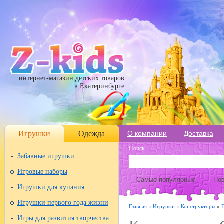
интернет-магазин детских товаров
в Екатеринбурге
Игрушки
Одежда
О компании
Доставка
Поиск
Забавные игрушки
Игровые наборы
Самые популярные
Нов
Игрушки для купания
Игрушки первого года жизни
Главная
»
Игрушки
»
Конструкторы
»
Игры для развития творчества