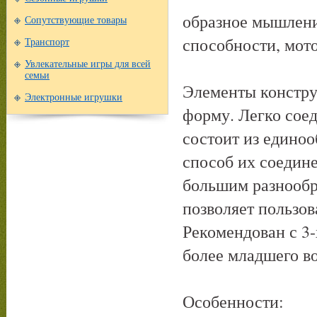
образное мышлени
Сопутствующие товары
способности, мот
Транспорт
Увлекательные игры для всей
семьи
Элементы констр
Электронные игрушки
форму. Легко сое
состоит из едино
способ их соедине
большим разнообр
позволяет пользо
Рекомендован с 3-
более младшего во
Особенности: