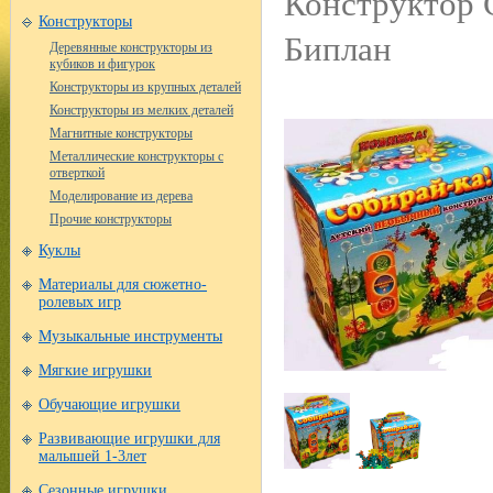
Конструктор С
Конструкторы
Биплан
Деревянные конструкторы из
кубиков и фигурок
Конструкторы из крупных деталей
Конструкторы из мелких деталей
Магнитные конструкторы
Металлические конструкторы с
отверткой
Моделирование из дерева
Прочие конструкторы
Куклы
Материалы для сюжетно-
ролевых игр
Музыкальные инструменты
Мягкие игрушки
Обучающие игрушки
Развивающие игрушки для
малышей 1-3лет
Сезонные игрушки