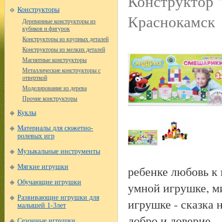
Конструктор 
Конструкторы
Краснокамск
Деревянные конструкторы из
кубиков и фигурок
Конструкторы из крупных деталей
Конструкторы из мелких деталей
Магнитные конструкторы
Металлические конструкторы с
отверткой
Моделирование из дерева
Прочие конструкторы
Куклы
Материалы для сюжетно-
ролевых игр
Музыкальные инструменты
Мягкие игрушки
ребенке любовь к
Обучающие игрушки
умной игрушке, ми
Развивающие игрушки для
игрушке - сказка 
малышей 1-3лет
добро и доверие.
Сезонные игрушки