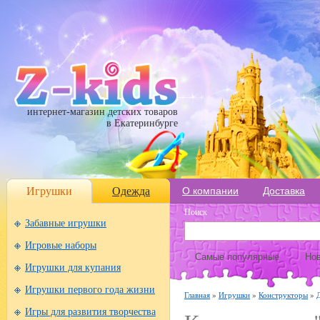
интернет-магазин детских товаров
в Екатеринбурге
Игрушки
Одежда
О компании
Доставка
Поиск
Забавные игрушки
Игровые наборы
Самые популярные
Нов
Игрушки для купания
Игрушки первого года жизни
Главная
»
Игрушки
»
Конструкторы
»
Игры для развития творчества