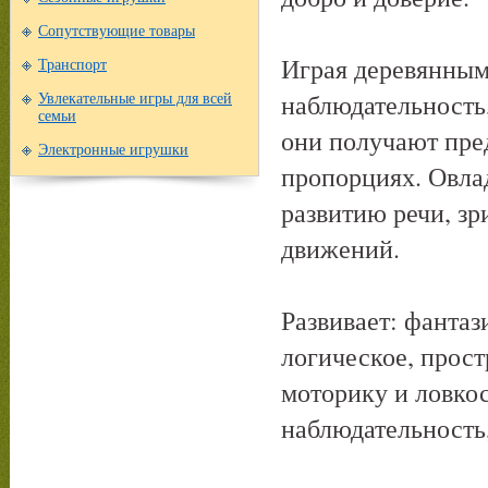
Сопутствующие товары
Играя деревянным
Транспорт
наблюдательность,
Увлекательные игры для всей
семьи
они получают пред
Электронные игрушки
пропорциях. Овла
развитию речи, з
движений.
Развивает: фантаз
логическое, прос
моторику и ловко
наблюдательность