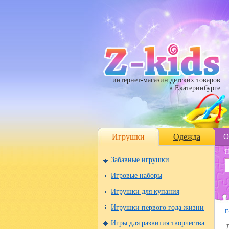
интернет-магазин детских товаров
в Екатеринбурге
Игрушки
Одежда
О
П
Забавные игрушки
Игровые наборы
Игрушки для купания
Игрушки первого года жизни
Г
Игры для развития творчества