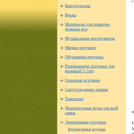
Конструкторы
Куклы
Материалы для сюжетно-
ролевых игр
Музыкальные инструменты
Мягкие игрушки
Обучающие игрушки
Развивающие игрушки для
малышей 1-3лет
Сезонные игрушки
Сопутствующие товары
Транспорт
Увлекательные игры для всей
м
семьи
Электронные игрушки
Б
М
Интерактивные игрушки