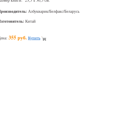
азмер книги: 23,5 х 30,5 см.
роизводитель:
Азбукварик/Белфакс/Беларусь
зготовитель:
Китай
355 руб.
ена:
Купить