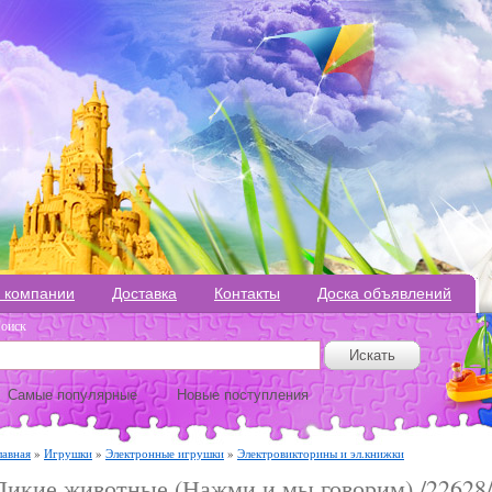
 компании
Доставка
Контакты
Доска объявлений
оиск
Самые популярные
Новые поступления
лавная
»
Игрушки
»
Электронные игрушки
»
Электровикторины и эл.книжки
Дикие животные (Нажми и мы говорим) /22628