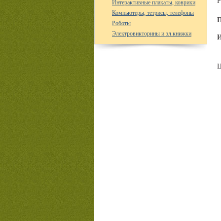
Р
Интерактивные плакаты, коврики
Компьютеры, тетрисы, телефоны
П
Роботы
Электровикторины и эл.книжки
И
Ц