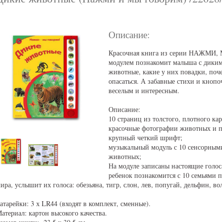
Описание:
Красочная книга из серии НАЖМИ
модулем познакомит малыша с диким
животные, какие у них повадки, поч
опасаться. А забавные стихи и кнопо
веселым и интересным.
Описание:
10 страниц из толстого, плотного кар
красочные фотографии животных и п
крупный четкий шрифт;
музыкальный модуль с 10 сенсорным
животных;
На модуле записаны настоящие голо
ребенок познакомится с 10 семьями 
ира, услышит их голоса: обезьяна, тигр, слон, лев, попугай, дельфин, вол
атарейки: 3 х LR44 (входят в комплект, сменные).
атериал: картон высокого качества.