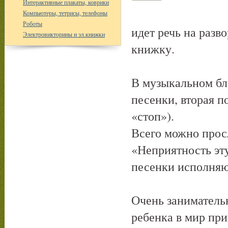
Интерактивные плакаты, коврики
Компьютеры, тетрисы, телефоны
Роботы
идет речь на разв
Электровикторины и эл.книжки
книжку.
В музыкальном бло
песенки, вторая п
«стоп»).
Всего можно просл
«Неприятность эт
песенки исполняю
Очень заниматель
ребенка в мир пр