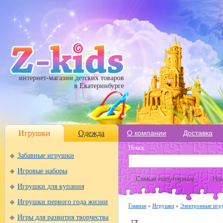
интернет-магазин детских товаров
в Екатеринбурге
Игрушки
Одежда
О компании
Доставка
Поиск
Забавные игрушки
Игровые наборы
Самые популярные
Нов
Игрушки для купания
Игрушки первого года жизни
Главная
»
Игрушки
»
Электронные игр
Игры для развития творчества