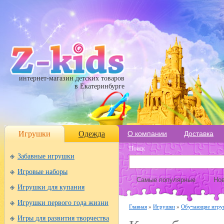
интернет-магазин детских товаров
в Екатеринбурге
Игрушки
Одежда
О компании
Доставка
Поиск
Забавные игрушки
Игровые наборы
Самые популярные
Нов
Игрушки для купания
Игрушки первого года жизни
Главная
»
Игрушки
»
Обучающие игру
Игры для развития творчества