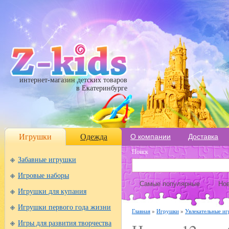
интернет-магазин детских товаров
в Екатеринбурге
Игрушки
Одежда
О компании
Доставка
Поиск
Забавные игрушки
Игровые наборы
Самые популярные
Нов
Игрушки для купания
Игрушки первого года жизни
Главная
»
Игрушки
»
Увлекательные иг
Игры для развития творчества