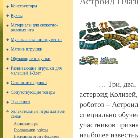
Астройд Плаз
Конструкторы
Куклы
Материалы для сюжетно-
ролевых игр
Музыкальные инструменты
Мягкие игрушки
Обучающие игрушки
Развивающие игрушки для
малышей 1-3лет
… Три, два, оди
Сезонные игрушки
астероид Колизей
Сопутствующие товары
роботов – Астрои
Транспорт
Увлекательные игры для всей
специально обуче
семьи
участников призн
Активные игры
Головоломки, ребусы
наиболее известны
Настольные игры с фишками