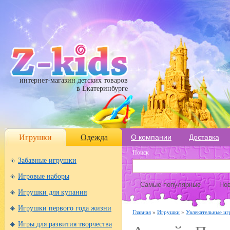
интернет-магазин детских товаров
в Екатеринбурге
Игрушки
Одежда
О компании
Доставка
Поиск
Забавные игрушки
Игровые наборы
Самые популярные
Нов
Игрушки для купания
Игрушки первого года жизни
Главная
»
Игрушки
»
Увлекательные иг
Игры для развития творчества