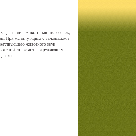
вкладышами - животными: поросенок,
ошадь. При манипуляциях с вкладышами
ветствующего животного звук.
движений. знакомит с окружающим
дерево.