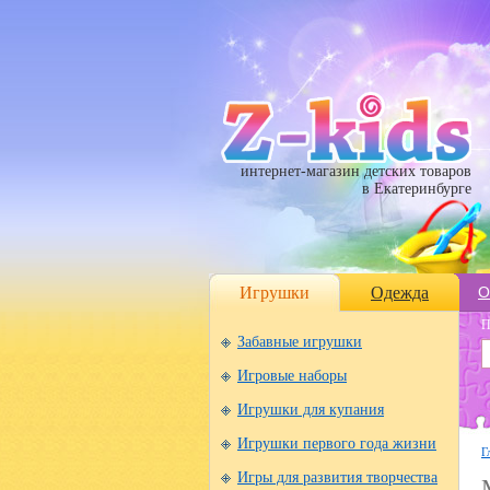
интернет-магазин детских товаров
в Екатеринбурге
Игрушки
Одежда
О
П
Забавные игрушки
Игровые наборы
Игрушки для купания
Игрушки первого года жизни
Г
Игры для развития творчества