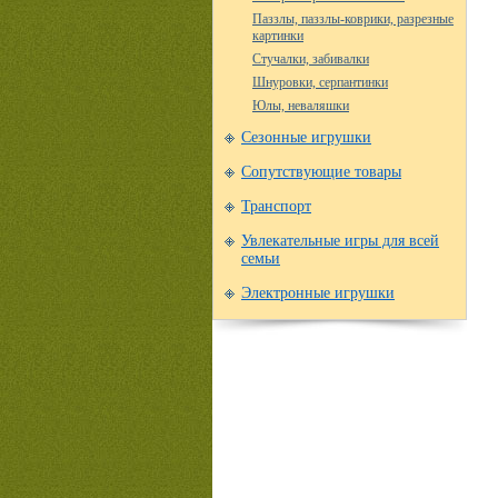
Паззлы, паззлы-коврики, разрезные
картинки
Стучалки, забивалки
Шнуровки, серпантинки
Юлы, неваляшки
Сезонные игрушки
Сопутствующие товары
Транспорт
Увлекательные игры для всей
семьи
Электронные игрушки