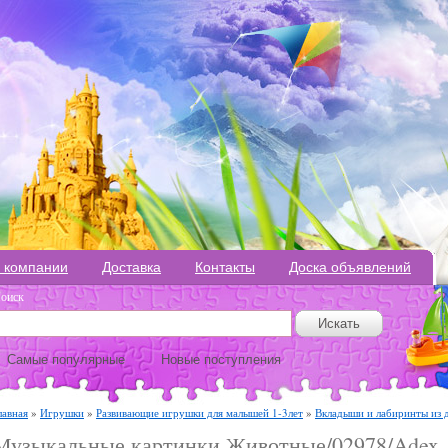
 компании
Доставка
Контакты
Доска объявлений
оиск
Самые популярные
Новые поступления
лавная
»
Игрушки
»
Развивающие игрушки для малышей 1-3лет
»
Вкладыши и лабиринты из 
Музыкальные картинки Животные/02978/Adex