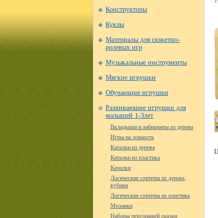
Конструкторы
Куклы
Материалы для сюжетно-
ролевых игр
Музыкальные инструменты
Мягкие игрушки
Обучающие игрушки
Развивающие игрушки для
малышей 1-3лет
Вкладыши и лабиринты из дерева
Игры на ловкость
Каталки из дерева
Ц
Каталки из пластика
Качалки
Логические сортеры из дерева,
кубики
Логические сортеры из пластика
Мозаики
Наборы персонажей сказки