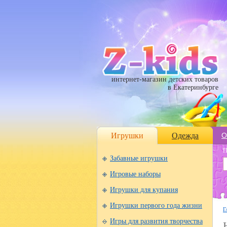
интернет-магазин детских товаров
в Екатеринбурге
Игрушки
Одежда
О
П
Забавные игрушки
Игровые наборы
Игрушки для купания
Игрушки первого года жизни
Г
Игры для развития творчества