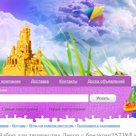
 компании
Доставка
Контакты
Доска объявлений
оиск
Самые популярные
Новые поступления
лавная
»
Игрушки
»
Игры для развития творчества
»
Расписываем и раскрашиваем
Набор для творчества Декор с брелком/15738/L