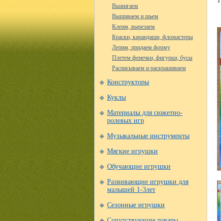
Выжигаем
Вышиваем и шьем
Клеим, вырезаем
Краски, карандаши, фломастеры
Лепим, придаем форму
Плетем фенечки, фигурки, бусы
Расписываем и раскрашиваем
Конструкторы
Куклы
Материалы для сюжетно-
ролевых игр
Музыкальные инструменты
Мягкие игрушки
Обучающие игрушки
Развивающие игрушки для
малышей 1-3лет
Сезонные игрушки
Сопутствующие товары