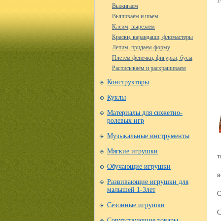
Выжигаем
Вышиваем и шьем
Клеим, вырезаем
Краски, карандаши, фломастеры
Лепим, придаем форму
Плетем фенечки, фигурки, бусы
Расписываем и раскрашиваем
Конструкторы
Куклы
Материалы для сюжетно-
ролевых игр
Музыкальные инструменты
Мягкие игрушки
т
–
Обучающие игрушки
в
Развивающие игрушки для
малышей 1-3лет
О
Сезонные игрушки
С
Сопутствующие товары