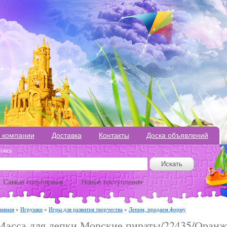
 компании
Доставка
Контакты
Доска объявлений
оиск
Самые популярные
Новые поступления
лавная
»
Игрушки
»
Игры для развития творчества
»
Лепим, придаем форму
Масса для лепки Морские пираты/22435/Оранж