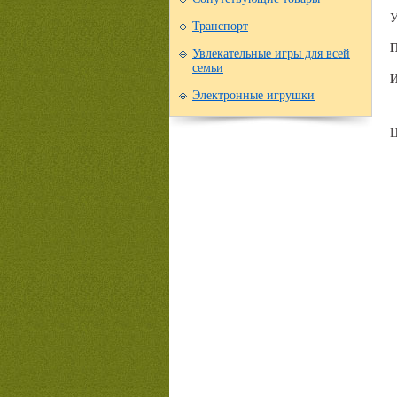
У
Транспорт
П
Увлекательные игры для всей
семьи
И
Электронные игрушки
Ц