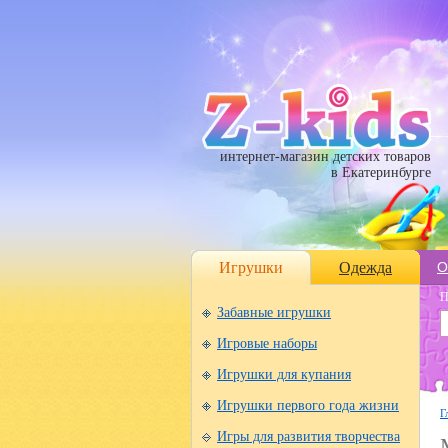
интернет-магазин детских товаров
в Екатеринбурге
Игрушки
Одежда
О
П
Забавные игрушки
Игровые наборы
Игрушки для купания
Игрушки первого года жизни
Г
Игры для развития творчества