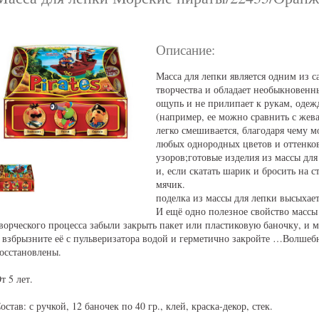
Описание:
Масса для лепки является одним из с
творчества и обладает необыкновенн
ощупь и не прилипает к рукам, одежд
(например, ее можно сравнить с жева
легко смешивается, благодаря чему м
любых однородных цветов и оттенков
узоров;готовые изделия из массы дл
и, если скатать шарик и бросить на с
мячик.
поделка из массы для лепки высыхает 
И ещё одно полезное свойство массы 
ворческого процесса забыли закрыть пакет или пластиковую баночку, и м
 взбрызните её с пульверизатора водой и герметично закройте …Волшебн
осстановлены.
т 5 лет.
остав: с ручкой, 12 баночек по 40 гр., клей, краска-декор, стек.