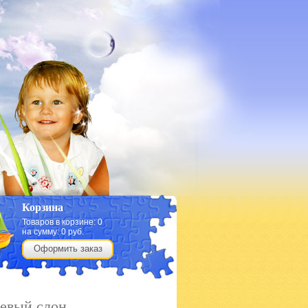
Корзина
Товаров в корзине:
0
на сумму:
0
руб.
Оформить заказ
евый слон